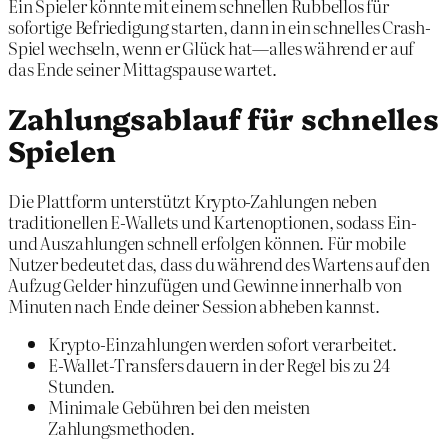
Ein Spieler könnte mit einem schnellen Rubbellos für
sofortige Befriedigung starten, dann in ein schnelles Crash-
Spiel wechseln, wenn er Glück hat—alles während er auf
das Ende seiner Mittagspause wartet.
Zahlungsablauf für schnelles
Spielen
Die Plattform unterstützt Krypto-Zahlungen neben
traditionellen E-Wallets und Kartenoptionen, sodass Ein-
und Auszahlungen schnell erfolgen können. Für mobile
Nutzer bedeutet das, dass du während des Wartens auf den
Aufzug Gelder hinzufügen und Gewinne innerhalb von
Minuten nach Ende deiner Session abheben kannst.
Krypto-Einzahlungen werden sofort verarbeitet.
E-Wallet-Transfers dauern in der Regel bis zu 24
Stunden.
Minimale Gebühren bei den meisten
Zahlungsmethoden.