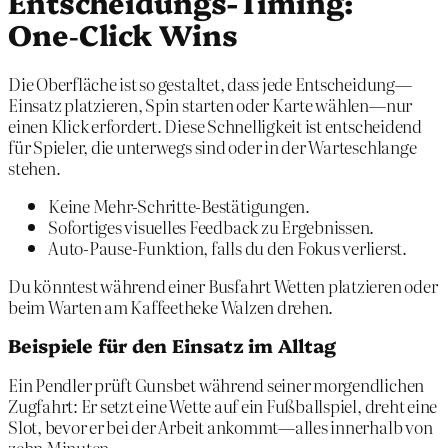
Entscheidungs-Timing:
One‑Click Wins
Die Oberfläche ist so gestaltet, dass jede Entscheidung—
Einsatz platzieren, Spin starten oder Karte wählen—nur
einen Klick erfordert. Diese Schnelligkeit ist entscheidend
für Spieler, die unterwegs sind oder in der Warteschlange
stehen.
Keine Mehr-Schritte-Bestätigungen.
Sofortiges visuelles Feedback zu Ergebnissen.
Auto-Pause-Funktion, falls du den Fokus verlierst.
Du könntest während einer Busfahrt Wetten platzieren oder
beim Warten am Kaffeetheke Walzen drehen.
Beispiele für den Einsatz im Alltag
Ein Pendler prüft Gunsbet während seiner morgendlichen
Zugfahrt: Er setzt eine Wette auf ein Fußballspiel, dreht eine
Slot, bevor er bei der Arbeit ankommt—alles innerhalb von
zehn Minuten.