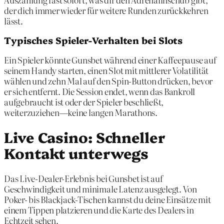
der dich immer wieder für weitere Runden zurückkehren
lässt.
Typisches Spieler-Verhalten bei Slots
Ein Spieler könnte Gunsbet während einer Kaffeepause auf
seinem Handy starten, einen Slot mit mittlerer Volatilität
wählen und zehn Mal auf den Spin-Button drücken, bevor
er sich entfernt. Die Session endet, wenn das Bankroll
aufgebraucht ist oder der Spieler beschließt,
weiterzuziehen—keine langen Marathons.
Live Casino: Schneller
Kontakt unterwegs
Das Live-Dealer-Erlebnis bei Gunsbet ist auf
Geschwindigkeit und minimale Latenz ausgelegt. Von
Poker- bis Blackjack-Tischen kannst du deine Einsätze mit
einem Tippen platzieren und die Karte des Dealers in
Echtzeit sehen.