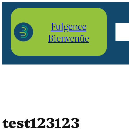
Aller
au
Fulgence
contenu
Bienvenüe
test123123