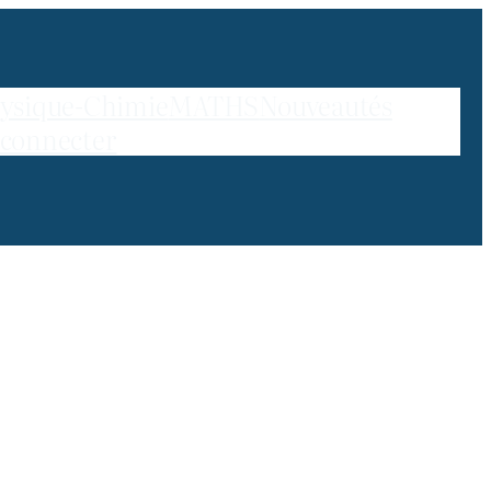
ysique-Chimie
MATHS
Nouveautés
 connecter