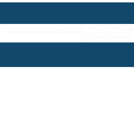
Accueil
2nde
1ère Générale
STI2D
SNT
Ph
RESSOURCES
Se