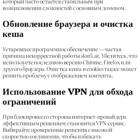
который часто остаётся стабильным при
возникновении сложностей с основным доменом.
Обновление браузера и очистка
кеша
Устаревшее программное обеспечение — частая
причина некорректной работы slon5.at. Убедитесь, что
используете последнюю версию Chrome, Firefox или
другого браузера. Очистка кеша и cookies также может
решить проблему с отображением контента.
Использование VPN для обхода
ограничений
При блокировке со стороны интернет-провайдера
эффективным решением становится VPN-сервис.
Выбирайте проверенные решения с высокой
скоростью соединения, чтобы избежать