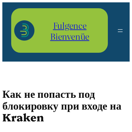
Aller
au
contenu
Fulgence
Bienvenüe
Как не попасть под
блокировку при входе на
Kraken