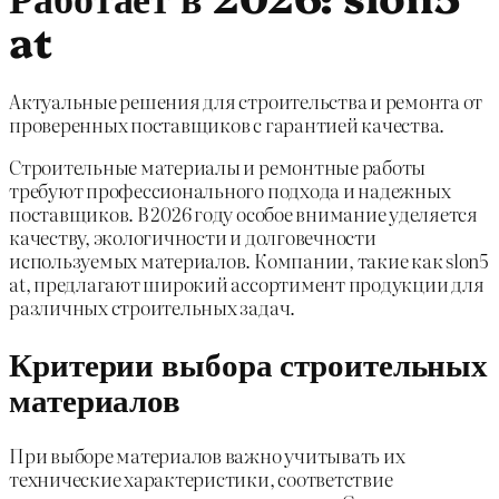
at
Актуальные решения для строительства и ремонта от
проверенных поставщиков с гарантией качества.
Строительные материалы и ремонтные работы
требуют профессионального подхода и надежных
поставщиков. В 2026 году особое внимание уделяется
качеству, экологичности и долговечности
используемых материалов. Компании, такие как slon5
at, предлагают широкий ассортимент продукции для
различных строительных задач.
Критерии выбора строительных
материалов
При выборе материалов важно учитывать их
технические характеристики, соответствие