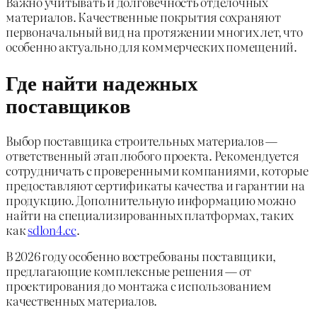
Важно учитывать и долговечность отделочных
материалов. Качественные покрытия сохраняют
первоначальный вид на протяжении многих лет, что
особенно актуально для коммерческих помещений.
Где найти надежных
поставщиков
Выбор поставщика строительных материалов —
ответственный этап любого проекта. Рекомендуется
сотрудничать с проверенными компаниями, которые
предоставляют сертификаты качества и гарантии на
продукцию. Дополнительную информацию можно
найти на специализированных платформах, таких
как
sdlon4.cc
.
В 2026 году особенно востребованы поставщики,
предлагающие комплексные решения — от
проектирования до монтажа с использованием
качественных материалов.