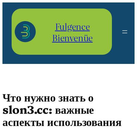
Aller
au
contenu
Fulgence
Bienvenüe
Что нужно знать о
slon3.cc: важные
аспекты использования