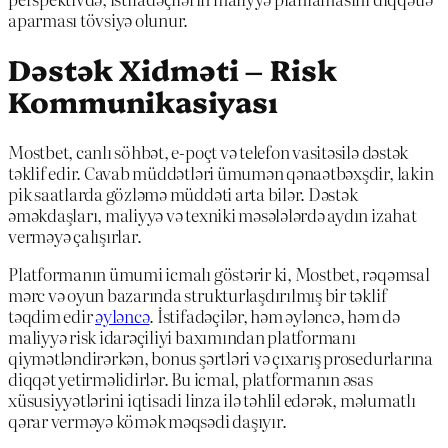
aparması tövsiyə olunur.
Dəstək Xidməti – Risk
Kommunikasiyası
Mostbet, canlı söhbət, e-poçt və telefon vasitəsilə dəstək
təklif edir. Cavab müddətləri ümumən qənaətbəxşdir, lakin
pik saatlarda gözləmə müddəti arta bilər. Dəstək
əməkdaşları, maliyyə və texniki məsələlərdə aydın izahat
verməyə çalışırlar.
Platformanın ümumi icmalı göstərir ki, Mostbet, rəqəmsal
mərc və oyun bazarında strukturlaşdırılmış bir təklif
təqdim edir
əyləncə
. İstifadəçilər, həm əyləncə, həm də
maliyyə risk idarəçiliyi baxımından platformanı
qiymətləndirərkən, bonus şərtləri və çıxarış prosedurlarına
diqqət yetirməlidirlər. Bu icmal, platformanın əsas
xüsusiyyətlərini iqtisadi linza ilə təhlil edərək, məlumatlı
qərar verməyə kömək məqsədi daşıyır.