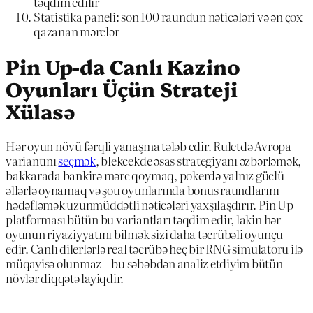
təqdim edilir
Statistika paneli: son 100 raundun nəticələri və ən çox
qazanan mərclər
Pin Up-da Canlı Kazino
Oyunları Üçün Strateji
Xülasə
Hər oyun növü fərqli yanaşma tələb edir. Ruletdə Avropa
variantını
seçmək
, blekcekde əsas strategiyanı əzbərləmək,
bakkarada bankirə mərc qoymaq, pokerdə yalnız güclü
əllərlə oynamaq və şou oyunlarında bonus raundlarını
hədəfləmək uzunmüddətli nəticələri yaxşılaşdırır. Pin Up
platforması bütün bu variantları təqdim edir, lakin hər
oyunun riyaziyyatını bilmək sizi daha təcrübəli oyunçu
edir. Canlı dilerlərlə real təcrübə heç bir RNG simulatoru ilə
müqayisə olunmaz – bu səbəbdən analiz etdiyim bütün
növlər diqqətə layiqdir.