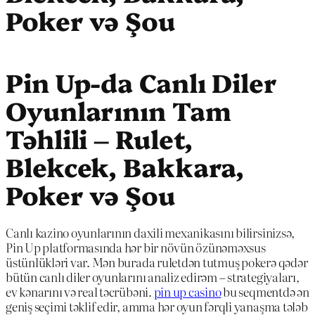
Poker və Şou
Pin Up-da Canlı Diler
Oyunlarının Tam
Təhlili – Rulet,
Blekcek, Bakkara,
Poker və Şou
Canlı kazino oyunlarının daxili mexanikasını bilirsinizsə,
Pin Up platformasında hər bir növün özünəməxsus
üstünlükləri var. Mən burada ruletdən tutmuş pokerə qədər
bütün canlı diler oyunlarını analiz edirəm – strategiyaları,
ev kənarını və real təcrübəni.
pin up casino
bu seqmentdə ən
geniş seçimi təklif edir, amma hər oyun fərqli yanaşma tələb