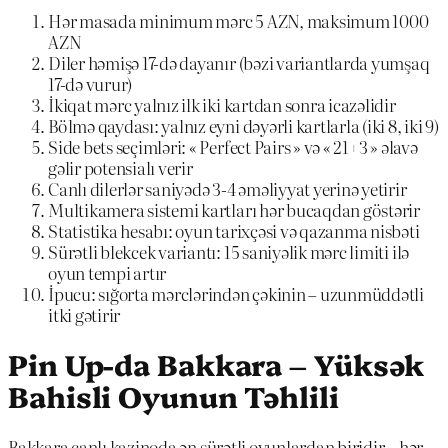
Hər masada minimum mərc 5 AZN, maksimum 1000
AZN
Diler həmişə 17-də dayanır (bəzi variantlarda yumşaq
17-də vurur)
İkiqat mərc yalnız ilk iki kartdan sonra icazəlidir
Bölmə qaydası: yalnız eyni dəyərli kartlarla (iki 8, iki 9)
Side bets seçimləri: « Perfect Pairs » və « 21+3 » əlavə
gəlir potensialı verir
Canlı dilerlər saniyədə 3-4 əməliyyat yerinə yetirir
Multikamera sistemi kartları hər bucaqdan göstərir
Statistika hesabı: oyun tarixçəsi və qazanma nisbəti
Sürətli blekcek variantı: 15 saniyəlik mərc limiti ilə
oyun tempi artır
İpucu: sığorta mərclərindən çəkinin – uzunmüddətli
itki gətirir
Pin Up-da Bakkara – Yüksək
Bahisli Oyunun Təhlili
Bakkara canlı kazinoda ən sürətli oyunlardan biridir – hər