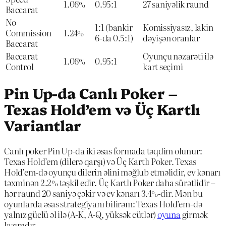
1.06%
0.95:1
27 saniyəlik raund
Baccarat
No
1:1 (bankir
Komissiyasız, lakin
Commission
1.24%
6-da 0.5:1)
dəyişən oranlar
Baccarat
Baccarat
Oyunçu nəzarəti ilə
1.06%
0.95:1
Control
kart seçimi
Pin Up-da Canlı Poker –
Texas Hold’em və Üç Kartlı
Variantlar
Canlı poker Pin Up-da iki əsas formada təqdim olunur:
Texas Hold’em (dilerə qarşı) və Üç Kartlı Poker. Texas
Hold’em-də oyunçu dilerin əlini məğlub etməlidir, ev kənarı
təxminən 2.2% təşkil edir. Üç Kartlı Poker daha sürətlidir –
hər raund 20 saniyə çəkir və ev kənarı 3.4%-dir. Mən bu
oyunlarda əsas strategiyanı bilirəm: Texas Hold’em-də
yalnız güclü əl ilə (A-K, A-Q, yüksək cütlər)
oyuna
girmək
lazımdır.