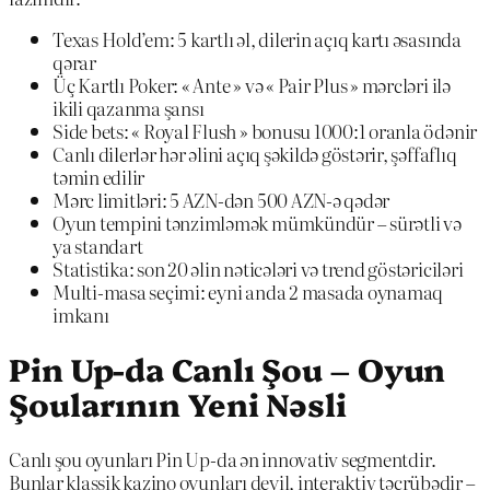
Texas Hold’em: 5 kartlı əl, dilerin açıq kartı əsasında
qərar
Üç Kartlı Poker: « Ante » və « Pair Plus » mərcləri ilə
ikili qazanma şansı
Side bets: « Royal Flush » bonusu 1000:1 oranla ödənir
Canlı dilerlər hər əlini açıq şəkildə göstərir, şəffaflıq
təmin edilir
Mərc limitləri: 5 AZN-dən 500 AZN-ə qədər
Oyun tempini tənzimləmək mümkündür – sürətli və
ya standart
Statistika: son 20 əlin nəticələri və trend göstəriciləri
Multi-masa seçimi: eyni anda 2 masada oynamaq
imkanı
Pin Up-da Canlı Şou – Oyun
Şoularının Yeni Nəsli
Canlı şou oyunları Pin Up-da ən innovativ segmentdir.
Bunlar klassik kazino oyunları deyil, interaktiv təcrübədir –