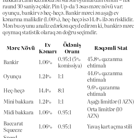
raund 30 saniyə çəkir. Pin Up-da 3 əsas mərc növü var:
oyunçu, bankir və heç-heçə. Bankir mərci ən aşağı ev
kənarına malikdir (1.06%), heç-heçə isə 14.4% ilə ən risklidir.
Mən bu oyunu analiz edərkən qeyd edirəm ki, bankirə mərc
qoymaq statistik olaraq ən doğru seçimdir.
Ev
Ödəniş
Mərc Növü
Rəqəmli Stat
Kənarı
Oranı
0.95:1 (5%
45.8% qazanma
Bankir
1.06%
komissiya)
ehtimalı
44.6% qazanma
Oyunçu
1.24%
1:1
ehtimalı
9.6% qazanma
Heç-heçə
14.4%
8:1
ehtimalı
Mini bakkara
1.24%
1:1
Aşağı limitlər (1 AZN)
Orta limitlər (10
Midi bakkara
1.06%
0.95:1
AZN)
Baccarat
1.06%
0.95:1
Yavaş kart açma stili
Squeeze
Speed