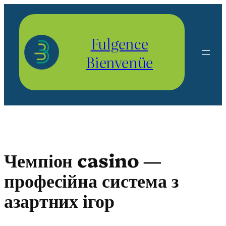
Aller
au
contenu
Fulgence
Bienvenüe
Чемпіон casino —
професійна система з
азартних ігор