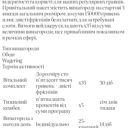
відкритості та користі для наших регулярних гравців.
Привітальний пакет містить винагороду на стартові 3
внески загальним розміром до суми 150000 гривень
плюс двісті фріспінів безплатних для затребувані
слоти. Вимоги вейджеру складають х35 від суми
величини винагороди, це є привабливим показником
в рамках сфері.
Тип винагороди
Обсяг
Wagering
Термін активності
До розміру сто
Вітальний
п’ятдесят тисяч
х35
30 діб
комплект
гривень + двісті
фріспінів
п’ятнадцять
Тижневий
сім днів
процентів від
х5
кешбек
тижня
суми програшу
Винагорода з
25-
нагоди день
Індивідуально
14 діб
кратний