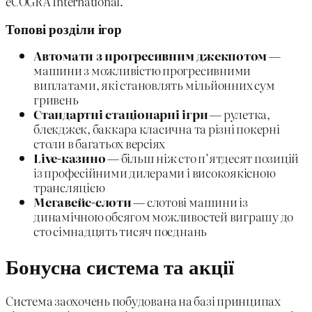
eCOGRA International.
Топові розділи ігор
Автомати з прогресивним джекпотом
—
машини з можливістю прогресивними
виплатами, які становлять мільйонних сум
гривень
Стандартні стаціонарні ігри
— рулетка,
блекджек, баккара класична та різні покерні
столи в багатьох версіях
Live-казино
— більш ніж сто п’ятдесят позицій
із професійними дилерами і високоякісною
трансляцією
Мегавейс-слоти
— слотові машини із
динамічною обсягом можливостей виграшу до
сто сімнадцять тисяч поєднань
Бонусна система та акції
Система заохочень побудована на базі принципах