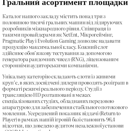
Гральний асортимент площадки
Каталог нашого закладу містить понад три з
половиною тисячі гральних машин від лідируючих
розробників міжнародного рівня. Співпраця із
такими провайдерами як NetEnt, Мікрогеймінг,
Pragmatic Play і Evolution Gaming дозволяє надавати
продукцію максимальної класу. Кожний слот
здійснює обов’язкову тестування за допомогою
генератора рандомних чисел (RNG), ліцензованим
сторонніми аудиторськими компаніями.
Унікальну категорію складають слоти із живими
крупʼє, в яких досвідчені дилери проводять розіграш в
форматі режимі реального періоду. Студії з
трансляцією HD розташовані в межах
спеціалізованих студіях, обладнаних передовою
апаратурою для забезпечення стабільного потокового
мовлення. Усереднений показник віддачі (Return to
Player) в рамках нашій ігровій базі становить 96,4
відсотки, що доведено аудитом незалежної установи