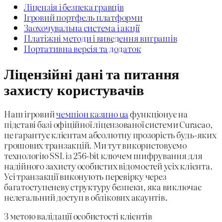
Ліцензія і безпека гравців
Ігровий портфель платформи
Заохочувальна система і акції
Платіжні методи і виведення виграшів
Портативна версія та додаток
Ліцензійні дані та питання
захисту користувачів
Наш ігровий
чемпіон казино ua
функціонує на
підставі базі офіційної ліцензованої системи Curacao,
це гарантує клієнтам абсолютну прозорість будь-яких
грошових транзакцій. Ми тут використовуємо
технологію SSL із 256-bit ключем шифрування для
надійного захисту особистих відомостей усіх клієнта.
Усі транзакції виконують перевірку через
багатоступеневу структуру безпеки, яка виключає
нелегальний доступ в облікових акаунтів.
З метою валідації особистості клієнтів