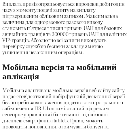
Виплата призів опрацьовується впродовж доби годин
часу з моменту подачі запиту на виплату
підтвердженим обліковим записом. Максимальна
величина для одноразового разового виводу
становить п’ятдесят тисяч гривень UAH для базових
звичайних гравців та 200000 гривень UAH для елітних
VIP-гравців. Абсолютно всі запити виконують
перевірку службою безпеки закладу з метою
уникнення незаконним операціям.
Мобільна версія та мобільний
аплікація
Мобільна адаптована мобільна версія веб-сайту сайту
надає стовідсотковий набір функцій десктопної версії
без потреби завантаження додаткового програмного
забезпечення ПЗ. UI оптимізований під режим
сенсорне управління і багатоманітні діагоналі
дисплеїв смартфонів і tablets. Гравці можуть
проводити поповнення, отримувати бонуси та