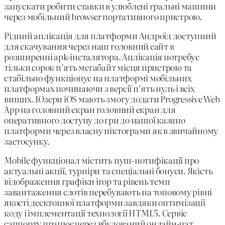
запускати робити ставки в улюблені гральні машини
через мобільний browser портативного пристрою.
Рідний аплікація для платформи Андроїд доступний
для скачування через наш головний сайт в
розширенні apk-інсталятора. Аплікація потребує
тільки сорок п’ять мегабайт місця пристрою та
стабільно функціонує на платформі мобільних
платформах починаючи з версії п’ять нуль і всіх
вищих. Юзери iOS мають змогу додати Progressive Web
App на головний екран головний екран для
оперативного доступу до гри до нашої казино
платформи через власну піктограми як в звичайному
застосунку.
Mobile функціонал містить пуш-нотифікації про
актуальні акції, турніри та спеціальні бонуси. Якість
відображення графіки ігор та рівень темп
завантаження слотів перебувають на топовому рівні
якості десктопної платформи завдяки оптимізації
коду і імплементації технології HTML5. Сервіс
саппорту працює через вбудований онлайн-чат