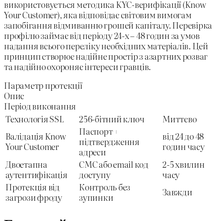
використовується методика KYC-верифікації (Know
Your Customer), яка відповідає світовим вимогам
запобігання відмиванню грошей капіталу. Перевірка
профілю займає від періоду 24-х – 48 годин за умов
надання всього переліку необхідних матеріалів. Цей
принцип створює надійне простір з азартних розваг
та надійно охороняє інтереси гравців.
Параметр протекції
Опис
Період виконання
Технологія SSL
256-бітний ключ
Миттєво
Паспорт +
Валідація Know
від 24 до 48
підтвердження
Your Customer
годин часу
адреси
Двоетапна
СМС або email код
2-5 хвилин
аутентифікація
доступу
часу
Протекція від
Контроль без
Завжди
загрози фроду
зупинки