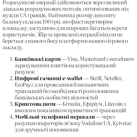
Розрахункові операції здійснюються через великий
діапазон розрахункових методів, оптимізованих під
нужди UA гравців. Найменша розмір депозиту
балансу складає 100 грн, що факт перетворює
площадку доступною для широких багатьох верств
користувачів. Збір за проведені операції ніколи не
береться з нашого боку платформи нашого ігрового
закладу.
Банківські карти
— Visa, Mastercard з негайним
зарахуванням коштів на користувацький
рахунок
Цифрові гаманці e-wallet
— Skrill, Neteller,
EcoPayz для проведення блискавичних
транзакцій без необхідності розголошення
банківських особистих відомостей
Криптовалюти
— Біткоїн, Ефіріум, Litecoin з
високим показником приватності транзакцій
Мобільні телефонні перекази
— через
рахунки операторів зв’язку Vodafone UA, Kyivstar
для зручності поповнення