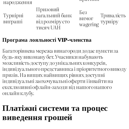
народження
Призовий
Без
Турнірні
загальний банк
Тривалість
вимог
виграші
від розміру сто
турніру
wagering
тисяч UAH
Програма лояльності VIP-членства
Багаторівнева мережа винагороди додає пункти за
будь-яку виконану бет. Учасники набувають
можливість доступу до унікальних конкурсів,
індивідуального представника і пріоритетного виводу
призів. На вищих найвищих рівнях доступні
індивідуальні заохочувальні оферти і інвайти на
ексклюзивні офлайн-заходи від нашого нашого
онлайн клубу.
Платіжні системи та процес
виведення грошей