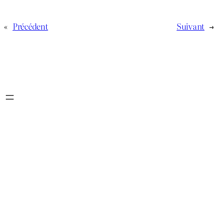
«
Précédent
Suivant
→