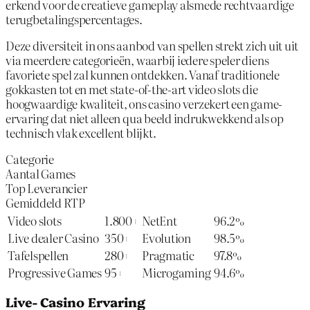
erkend voor de creatieve gameplay alsmede rechtvaardige
terugbetalingspercentages.
Deze diversiteit in ons aanbod van spellen strekt zich uit uit
via meerdere categorieën, waarbij iedere speler diens
favoriete spel zal kunnen ontdekken. Vanaf traditionele
gokkasten tot en met state-of-the-art video slots die
hoogwaardige kwaliteit, ons casino verzekert een game-
ervaring dat niet alleen qua beeld indrukwekkend als op
technisch vlak excellent blijkt.
Categorie
Aantal Games
Top Leverancier
Gemiddeld RTP
Video slots
1.800+
NetEnt
96.2%
Live dealer Casino
350+
Evolution
98.5%
Tafelspellen
280+
Pragmatic
97.8%
Progressive Games
95+
Microgaming
94.6%
Live- Casino Ervaring