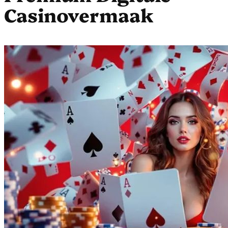
Casinovermaak