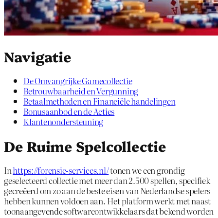
Navigatie
De Omvangrijke Gamecollectie
Betrouwbaarheid en Vergunning
Betaalmethoden en Financiële handelingen
Bonusaanbod en de Acties
Klantenondersteuning
De Ruime Spelcollectie
In
https://forensic-services.nl/
tonen we een grondig
geselecteerd collectie met meer dan 2.500 spellen, specifiek
gecreëerd om zo aan de beste eisen van Nederlandse spelers
hebben kunnen voldoen aan. Het platform werkt met naast
toonaangevende softwareontwikkelaars dat bekend worden