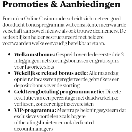
Promoties & Aanbiedingen
Fortunica Online Casino onderscheidt zich met een goed
doordacht bonusprogramma wat consistente meerwaarde
verschaft aan zowel nieuwe als ook trouwe deelnemers. De
acties blijken helder gestructureerd met heldere
voorwaarden welke eenvoudig bereikbaar staan.
Welkomstbonus:
Gespreid over de de eerste drie 3
inleggingen met stortingsbonussen en gratis spins
voor favoriete slots
Wekelijkse reload bonus actie:
Alle maandag
opnieuw incasseren geregistreerde gebruikers een
depositobonus over de storting
Geldterugbetaling programma actie:
Directe
restitutie van een percentage met daadwerkelijke
verliezen, zonder enige inzetvereisten
VIP-programma:
Meertraps beloningssysteem dat
exclusieve voordelen zoals hogere
uitbetalingslimieten en ook dedicated
accountmanagers