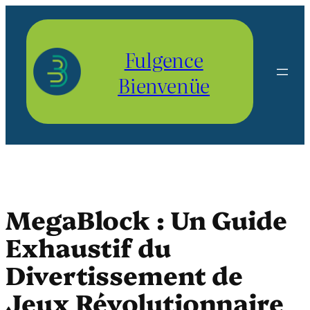
Aller
au
contenu
Fulgence
Bienvenüe
MegaBlock : Un Guide
Exhaustif du
Divertissement de
Jeux Révolutionnaire