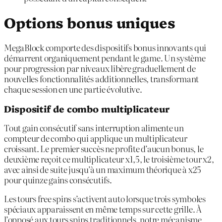
Options bonus uniques
MegaBlock comporte des dispositifs bonus innovants qui
démarrent organiquement pendant le game. Un système
pour progression par niveaux libère graduellement de
nouvelles fonctionnalités additionnelles, transformant
chaque session en une partie évolutive.
Dispositif de combo multiplicateur
Tout gain consécutif sans interruption alimente un
compteur de combo qui applique un multiplicateur
croissant. Le premier succès ne profite d’aucun bonus, le
deuxième reçoit ce multiplicateur x1,5, le troisième tour x2,
avec ainsi de suite jusqu’à un maximum théorique à x25
pour quinze gains consécutifs.
Les tours free spins s’activent auto lorsque trois symboles
spéciaux apparaissent en même temps sur cette grille. À
l’opposé aux tours spins traditionnels, notre mécanisme