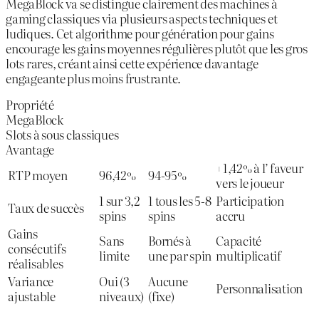
MegaBlock va se distingue clairement des machines à
gaming classiques via plusieurs aspects techniques et
ludiques. Cet algorithme pour génération pour gains
encourage les gains moyennes régulières plutôt que les gros
lots rares, créant ainsi cette expérience davantage
engageante plus moins frustrante.
Propriété
MegaBlock
Slots à sous classiques
Avantage
+1,42% à l’ faveur
RTP moyen
96,42%
94-95%
vers le joueur
1 sur 3,2
1 tous les 5-8
Participation
Taux de succès
spins
spins
accru
Gains
Sans
Bornés à
Capacité
consécutifs
limite
une par spin
multiplicatif
réalisables
Variance
Oui (3
Aucune
Personnalisation
ajustable
niveaux)
(fixe)