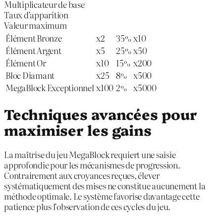
Multiplicateur de base
Taux d’apparition
Valeur maximum
Élément Bronze
x2
35%
x10
Élément Argent
x5
25%
x50
Élément Or
x10
15%
x200
Bloc Diamant
x25
8%
x500
MegaBlock Exceptionnel
x100
2%
x5000
Techniques avancées pour
maximiser les gains
La maîtrise du jeu MegaBlock requiert une saisie
approfondie pour les mécanismes de progression.
Contrairement aux croyances reçues, élever
systématiquement des mises ne constitue aucunement la
méthode optimale. Le système favorise davantage cette
patience plus l’observation de ces cycles du jeu.