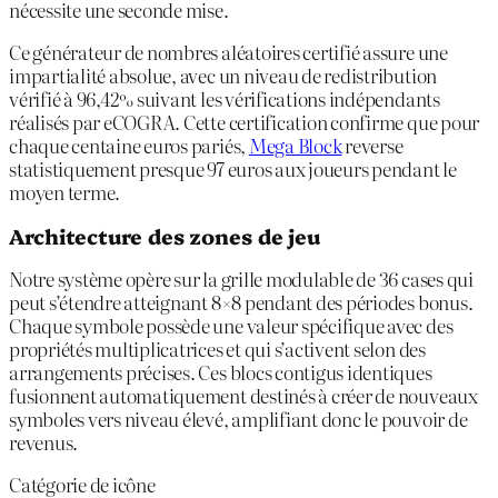
nécessite une seconde mise.
Ce générateur de nombres aléatoires certifié assure une
impartialité absolue, avec un niveau de redistribution
vérifié à 96,42% suivant les vérifications indépendants
réalisés par eCOGRA. Cette certification confirme que pour
chaque centaine euros pariés,
Mega Block
reverse
statistiquement presque 97 euros aux joueurs pendant le
moyen terme.
Architecture des zones de jeu
Notre système opère sur la grille modulable de 36 cases qui
peut s’étendre atteignant 8×8 pendant des périodes bonus.
Chaque symbole possède une valeur spécifique avec des
propriétés multiplicatrices et qui s’activent selon des
arrangements précises. Ces blocs contigus identiques
fusionnent automatiquement destinés à créer de nouveaux
symboles vers niveau élevé, amplifiant donc le pouvoir de
revenus.
Catégorie de icône