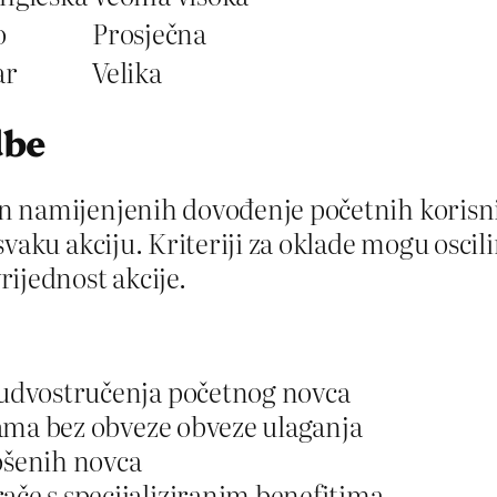
o
Prosječna
ar
Velika
dbe
in namijenjenih dovođenje početnih korisni
 svaku akciju. Kriteriji za oklade mogu oscil
rijednost akcije.
 udvostručenja početnog novca
grama bez obveze obveze ulaganja
ošenih novca
če s specijaliziranim benefitima