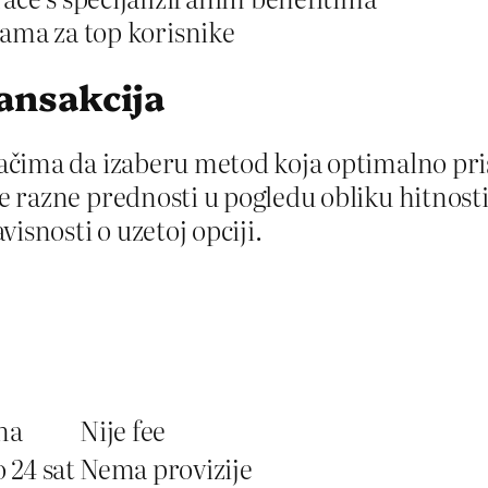
ama za top korisnike
ransakcija
gračima da izaberu metod koja optimalno pr
de razne prednosti u pogledu obliku hitnost
visnosti o uzetoj opciji.
na
Nije fee
 24 sat
Nema provizije