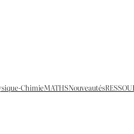
ysique-Chimie
MATHS
Nouveautés
RESSOU