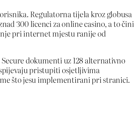
orisnika. Regulatorna tijela kroz globusa
ad 300 licenci za online casino, a to čini
nje pri internet mjestu ranije od
a. Secure dokumenti uz 128 alternativno
ijevaju pristupiti osjetljivima
me što jesu implementirani pri stranici.