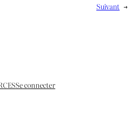
Suivant
→
RCES
Se connecter