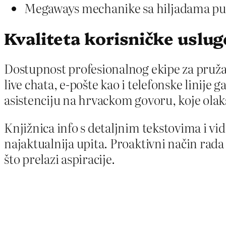
Megaways mechanike sa hiljadama pu
Kvaliteta korisničke uslug
Dostupnost profesionalnog ekipe za pružan
live chata, e-pošte kao i telefonske linije 
asistenciju na hrvackom govoru, koje olakš
Knjižnica info s detaljnim tekstovima i v
najaktualnija upita. Proaktivni način rad
što prelazi aspiracije.