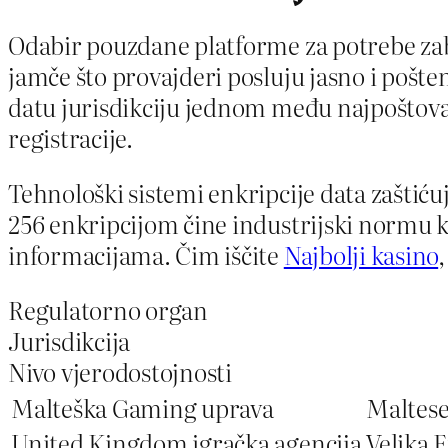
Odabir pouzdane platforme za potrebe zaba
jamče što provajderi posluju jasno i pošte
datu jurisdikciju jednom među najpoštovani
registracije.
Tehnološki sistemi enkripcije data zaštiću
256 enkripcijom čine industrijski normu ko
informacijama. Čim iščite
Najbolji kasino
Regulatorno organ
Jurisdikcija
Nivo vjerodostojnosti
Malteška Gaming uprava
Maltes
United Kingdom igračka agencija
Velika 