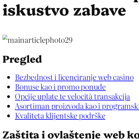
iskustvo zabave
Pregled
Bezbednost i licenciranje web casino
Bonuse kao i promo ponude
Opcije uplate te velocità transakcija
Asortiman proizvoda kao i programski
Kvaliteta klijentske podrške
Zaštita i ovlaštenje web k