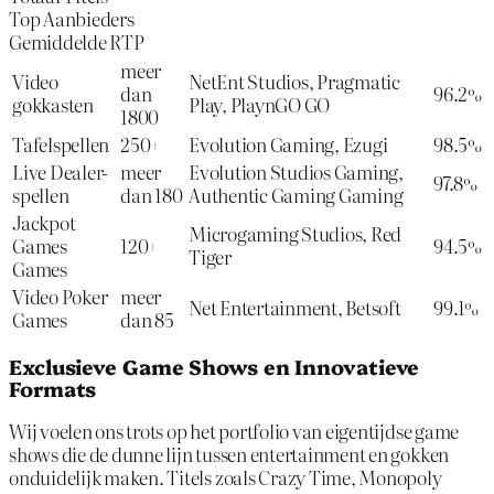
Top Aanbieders
Gemiddelde RTP
meer
Video
NetEnt Studios, Pragmatic
dan
96.2%
gokkasten
Play, PlaynGO GO
1800
Tafelspellen
250+
Evolution Gaming, Ezugi
98.5%
Live Dealer-
meer
Evolution Studios Gaming,
97.8%
spellen
dan 180
Authentic Gaming Gaming
Jackpot
Microgaming Studios, Red
Games
120+
94.5%
Tiger
Games
Video Poker
meer
Net Entertainment, Betsoft
99.1%
Games
dan 85
Exclusieve Game Shows en Innovatieve
Formats
Wij voelen ons trots op het portfolio van eigentijdse game
shows die de dunne lijn tussen entertainment en gokken
onduidelijk maken. Titels zoals Crazy Time, Monopoly