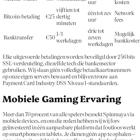
uur
kosten
vijftien tot
één tot zes
Network
Bitcoin-betaling
€25
dertig
uur
fees
minuten
drie tot
1-3
Mogelijk
Banktransfer
€50
zeven
werkdagen
bankkoste
werkdagen
Elke uitgevoerde betalingen worden beveiligd door 256 bits
SSL-versleuteling, diezelfde tech die bankensector
gebruiken. Wij slaan géén volledige betaalkaartnummers
op onze eigen servers bewaard en blijven trouw aan
Payment Card Industry DSS Niveau 1-standaarden.
Mobiele Gaming Ervaring
Meer dan 70 procent van alle spelers bezoekt Spinmaya via
mobiele devices, en om die reden hebben wij wij fors
geïnvesteerd in één aanpasbare platform dat foutloos werkt
op smartphones en tablets. Je dienen géén app te ophalen –