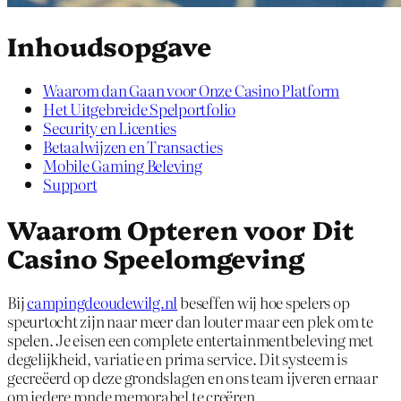
Inhoudsopgave
Waarom dan Gaan voor Onze Casino Platform
Het Uitgebreide Spelportfolio
Security en Licenties
Betaalwijzen en Transacties
Mobile Gaming Beleving
Support
Waarom Opteren voor Dit
Casino Speelomgeving
Bij
campingdeoudewilg.nl
beseffen wij hoe spelers op
speurtocht zijn naar meer dan louter maar een plek om te
spelen. Je eisen een complete entertainmentbeleving met
degelijkheid, variatie en prima service. Dit systeem is
gecreëerd op deze grondslagen en ons team ijveren ernaar
om iedere ronde memorabel te creëren.