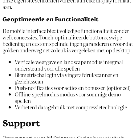
onze eigen site schikt zich vanzelf aan elke display formaat
aan.
Geoptimeerde en Functionaliteit
De mobile interface biedt volledige functionaliteit zonder
welk concessies. Touch-optimaliseerde buttons, swipe-
bediening en custom spelindelingen garanderen ervoor dat
gokken onderweg net zo leuk is vergeleken met op desktop.
Verticale weergave en landscape modus integraal
ondersteund voor alle spellen
Biometrische login via vingerafdrukscanner en
gezichtsscan
Push-notificaties voor acties en bonussen (optioneel)
Offline-speelmodus modus voor sommige demo-
spellen
Verbeterd datagebruik met compressietechnologie
Support
Onze support-team bij Spinmaya Casino bestaat uit uit