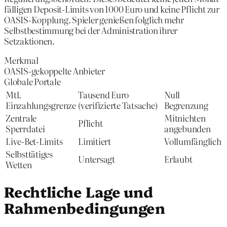
fälligen Deposit-Limits von 1000 Euro und keine Pflicht zur
OASIS-Kopplung. Spieler genießen folglich mehr
Selbstbestimmung bei der Administration ihrer
Setzaktionen.
Merkmal
OASIS-gekoppelte Anbieter
Globale Portale
Mtl.
Tausend Euro
Null
Einzahlungsgrenze
(verifizierte Tatsache)
Begrenzung
Zentrale
Mitnichten
Pflicht
Sperrdatei
angebunden
Live-Bet-Limits
Limitiert
Vollumfänglich
Selbsttätiges
Untersagt
Erlaubt
Wetten
Rechtliche Lage und
Rahmenbedingungen