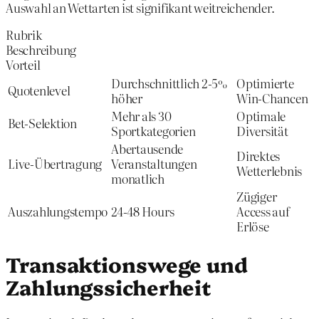
Auswahl an Wettarten ist signifikant weitreichender.
Rubrik
Beschreibung
Vorteil
Durchschnittlich 2-5%
Optimierte
Quotenlevel
höher
Win-Chancen
Mehr als 30
Optimale
Bet-Selektion
Sportkategorien
Diversität
Abertausende
Direktes
Live-Übertragung
Veranstaltungen
Wetterlebnis
monatlich
Zügiger
Auszahlungstempo
24-48 Hours
Access auf
Erlöse
Transaktionswege und
Zahlungssicherheit