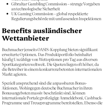
Gibraltar Gambling Commission – strenge Vorgaben
an technologische Sicherheit
UK Gaming Commission – global respektierte
Regulierungsbehörde mit umfassenden Inspektionen
Benefits ausländischer
Wettanbieter
Buchmacher jenseits OASIS-Kopplung bieten signifikant
erweiterte Optionen. Das Produktportfolio beinhaltet
häufig Unzählige von Wettoptionen pro Tag aus diversen
Sportkategorien weltweit. Die Quoten liegen oft höher, da
die Betreiber in einem konkurrenzbetonten internationalen
Markt agieren.
Speziell ansprechend sind die anpassbaren Bonus-
Aktionen. Wohingegen deutsche Buchmacher in ihren
Bonusangeboten massiv beschränkt sind, können
internationale Portale großzügige Anmeldeboni, Cashback-
Programme und Treueprogramme bereitstellen. Ebenso die