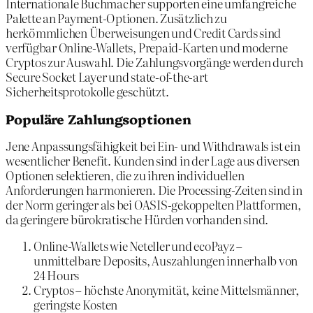
Internationale Buchmacher supporten eine umfangreiche
Palette an Payment-Optionen. Zusätzlich zu
herkömmlichen Überweisungen und Credit Cards sind
verfügbar Online-Wallets, Prepaid-Karten und moderne
Cryptos zur Auswahl. Die Zahlungsvorgänge werden durch
Secure Socket Layer und state-of-the-art
Sicherheitsprotokolle geschützt.
Populäre Zahlungsoptionen
Jene Anpassungsfähigkeit bei Ein- und Withdrawals ist ein
wesentlicher Benefit. Kunden sind in der Lage aus diversen
Optionen selektieren, die zu ihren individuellen
Anforderungen harmonieren. Die Processing-Zeiten sind in
der Norm geringer als bei OASIS-gekoppelten Plattformen,
da geringere bürokratische Hürden vorhanden sind.
Online-Wallets wie Neteller und ecoPayz –
unmittelbare Deposits, Auszahlungen innerhalb von
24 Hours
Cryptos – höchste Anonymität, keine Mittelsmänner,
geringste Kosten