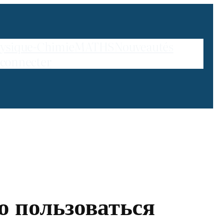
ysique-Chimie
MATHS
Nouveautés
 connecter
о пользоваться