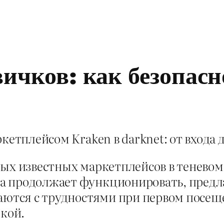
ичков: как безопасн
кетплейсом Kraken в darknet: от входа
мых известных маркетплейсов в теневом
а продолжает функционировать, предл
ваются с трудностями при первом посе
дкой.