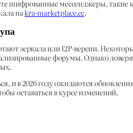
е шифрованные мессенджеры, такие как
кала на
kra-marketplace.cc
.
тупа
отают зеркала или I2P-версии. Некотор
циализированные форумы. Однако довер
ных.
ся, и в 2026 году ожидаются обновлени
тобы оставаться в курсе изменений.