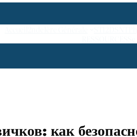
Accueil
2nde
1ère Générale
STI2D
SNT
Ph
RESSOURCES
Se
ичков: как безопасн