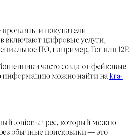
е продавцы и покупатели
ров включают цифровые услуги,
циальное ПО, например, Tor или I2P.
 Мошенники часто создают фейковые
ную информацию можно найти на
kra-
тный .onion-адрес, который можно
ерез обычные поисковики — это