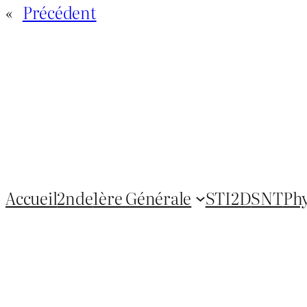
«
Précédent
Accueil
2nde
1ère Générale
STI2D
SNT
Ph