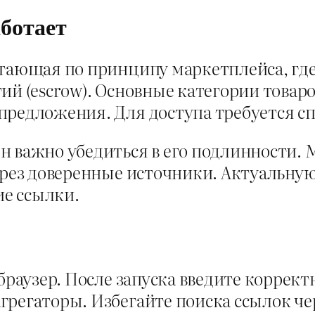
аботает
отающая по принципу маркетплейса, гд
ий (escrow). Основные категории това
редложения. Для доступа требуется спе
н важно убедиться в его подлинности.
через доверенные источники. Актуаль
ие ссылки.
-браузер. После запуска введите коррек
грегаторы. Избегайте поиска ссылок ч