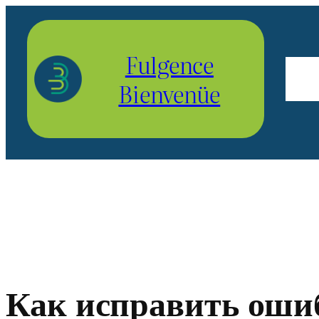
Aller
au
Fulgence
contenu
Bienvenüe
Как исправить ошиб