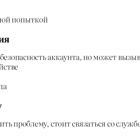
рной попыткой
ия
езопасность аккаунта, но может вызыва
йстве
да
у
шить проблему, стоит связаться со служ