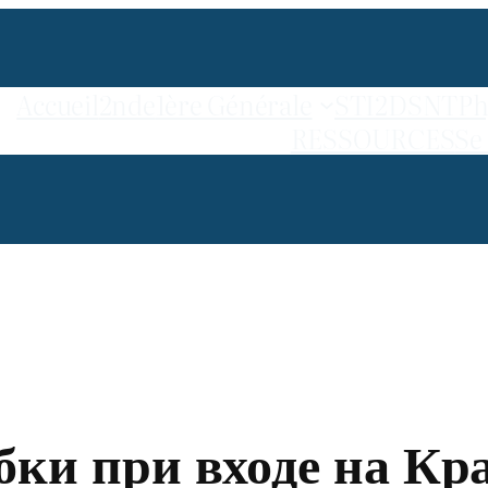
Accueil
2nde
1ère Générale
STI2D
SNT
Ph
RESSOURCES
Se
ки при входе на Кр