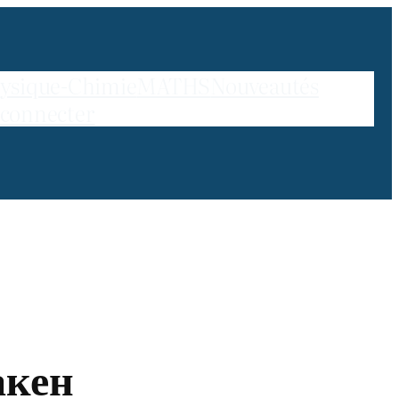
ysique-Chimie
MATHS
Nouveautés
 connecter
акен