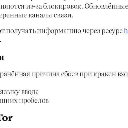
няются из-за блокировок. Обновлённы
еренные каналы связи.
т получать информацию через ресурс
h
.
я
нённая причина сбоев при кракен вход
 языку ввода
ишних пробелов
Tor