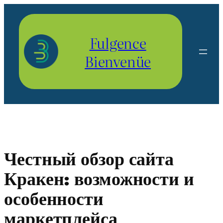
Aller
au
contenu
Fulgence
Bienvenüe
Честный обзор сайта
Кракен: возможности и
особенности
маркетплейса