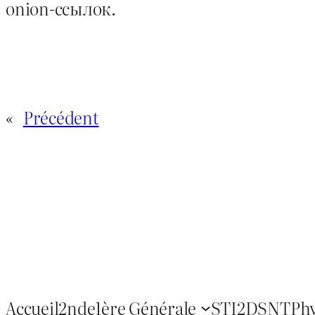
onion-ссылок.
«
Précédent
Accueil
2nde
1ère Générale
STI2D
SNT
Ph