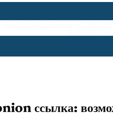
Accueil
2nde
1ère Générale
STI2D
SNT
Ph
RESSOURCES
Se
onion ссылка: возм