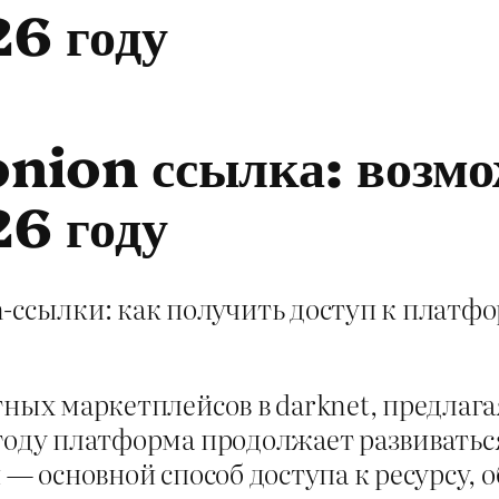
26 году
onion ссылка: возм
26 году
-ссылки: как получить доступ к платфо
тных маркетплейсов в darknet, предлаг
 году платформа продолжает развивать
и — основной способ доступа к ресурс