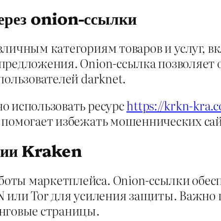
ерез onion-ссылки
зличным категориям товаров и услуг, 
предложения. Onion-ссылка позволяет 
пользователей darknet.
о использовать ресурс
https://krkn-kra.
 помогает избежать мошеннических сай
ании Kraken
оты маркетплейса. Onion-ссылки обес
N или Tor для усиления защиты. Важно 
инговые страницы.