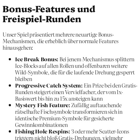
Bonus-Features und
Freispiel-Runden
Unser Spiel präsentiert mehrere neuartige Bonus-
Mechanismen, die erheblich über normale Features
hinausgehen:
Ice Break Bonus:
Bei jenem Mechanismus splittern
Ice-Blocks auf allen Rollen und offenbaren weitere
Wild-Symbole, die für die laufende Drehung gesperrt
bleiben
Progressive Catch System:
Ein Prize bei den Gratis-
Runden steigert einen Vervielfacher, der vom 1x-
Basiswert bis hin zu 15x ansteigen kann
Mystery Fish Feature:
Zufällig auftauchende
rätselhafte Fischsymbole transformieren sich in
identische Premium-Symbole für gesicherte
Gewinnkombinationen
Fishing Hole Respins:
3 oder mehr Scatter-Icons
triggern nicht bloß Gratis-Drehungen, vielmehr