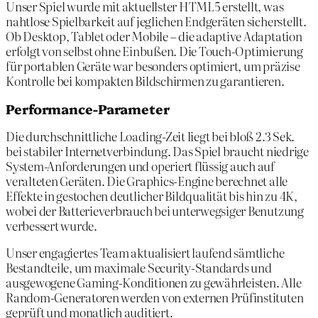
Unser Spiel wurde mit aktuellster HTML5 erstellt, was
nahtlose Spielbarkeit auf jeglichen Endgeräten sicherstellt.
Ob Desktop, Tablet oder Mobile – die adaptive Adaptation
erfolgt von selbst ohne Einbußen. Die Touch-Optimierung
für portablen Geräte war besonders optimiert, um präzise
Kontrolle bei kompakten Bildschirmen zu garantieren.
Performance-Parameter
Die durchschnittliche Loading-Zeit liegt bei bloß 2.3 Sek.
bei stabiler Internetverbindung. Das Spiel braucht niedrige
System-Anforderungen und operiert flüssig auch auf
veralteten Geräten. Die Graphics-Engine berechnet alle
Effekte in gestochen deutlicher Bildqualität bis hin zu 4K,
wobei der Batterieverbrauch bei unterwegsiger Benutzung
verbessert wurde.
Unser engagiertes Team aktualisiert laufend sämtliche
Bestandteile, um maximale Security-Standards und
ausgewogene Gaming-Konditionen zu gewährleisten. Alle
Random-Generatoren werden von externen Prüfinstituten
geprüft und monatlich auditiert.