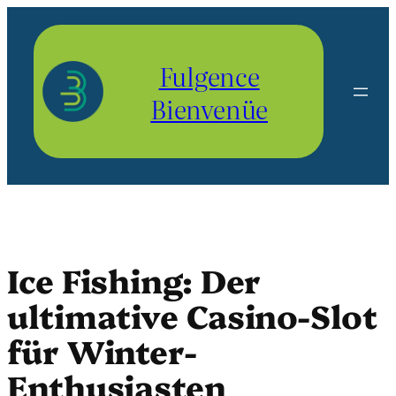
Aller
au
contenu
Fulgence
Bienvenüe
Ice Fishing: Der
ultimative Casino-Slot
für Winter-
Enthusiasten