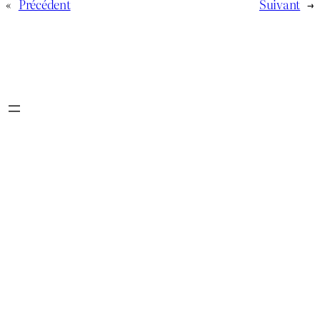
«
Précédent
Suivant
→