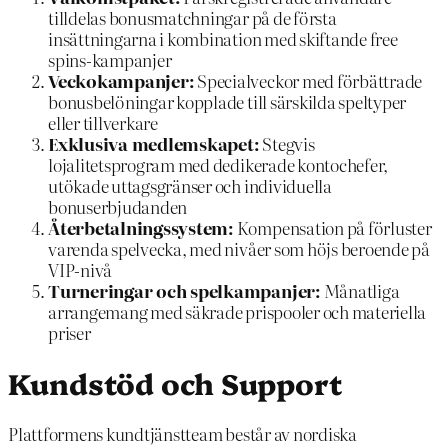
tilldelas bonusmatchningar på de första
insättningarna i kombination med skiftande free
spins-kampanjer
Veckokampanjer:
Specialveckor med förbättrade
bonusbelöningar kopplade till särskilda speltyper
eller tillverkare
Exklusiva medlemskapet:
Stegvis
lojalitetsprogram med dedikerade kontochefer,
utökade uttagsgränser och individuella
bonuserbjudanden
Återbetalningssystem:
Kompensation på förluster
varenda spelvecka, med nivåer som höjs beroende på
VIP-nivå
Turneringar och spelkampanjer:
Månatliga
arrangemang med säkrade prispooler och materiella
priser
Kundstöd och Support
Plattformens kundtjänstteam består av nordiska