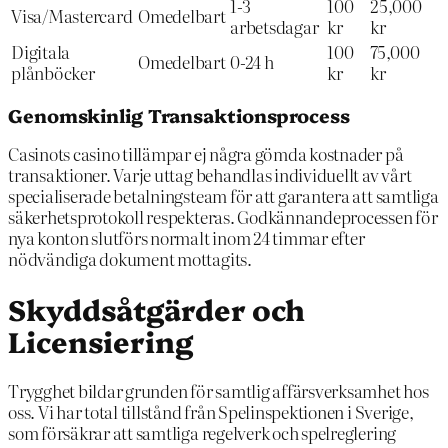
1-3
100
25,000
Visa/Mastercard
Omedelbart
arbetsdagar
kr
kr
Digitala
100
75,000
Omedelbart
0-24 h
plånböcker
kr
kr
Genomskinlig Transaktionsprocess
Casinots casino tillämpar ej några gömda kostnader på
transaktioner. Varje uttag behandlas individuellt av vårt
specialiserade betalningsteam för att garantera att samtliga
säkerhetsprotokoll respekteras. Godkännandeprocessen för
nya konton slutförs normalt inom 24 timmar efter
nödvändiga dokument mottagits.
Skyddsåtgärder och
Licensiering
Trygghet bildar grunden för samtlig affärsverksamhet hos
oss. Vi har total tillstånd från Spelinspektionen i Sverige,
som försäkrar att samtliga regelverk och spelreglering