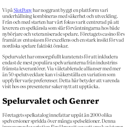
Vi på
SlotPony
har noggrant byggt en plattform vari
underhållning kombineras med säkerhet och utveckling.
Från och med starten har vårt fokus varit centrerad på att
leverera en spelkänsla som slår förväntningarna hos både
nybörjare och veteraniserade spelare. Företagets casino förs
framåt av entusiasm för excellens och en stark insikt för vad
nordiska spelare faktiskt önskar.
Spelurvalet har omsorgsfullt kuraterats för att inkludera
endast de mest populära spelvarianterna från industrins
främsta leverantörer. Via väletablerade allianser med mer
än 50 spelutvecklare kan vi säkerställa en variation som
uppfyller varje preferenser. Detta här betyder att varenda
visit hos oss presenterar saker nytt att upptäcka.
Spelurvalet och Genrer
Företagets spelkatalog innefattar uppåt än 2000 olika
spelversioner spridda över många spelsektioner. Denna
imponerande variation försäkrar att oavsett smak existerar