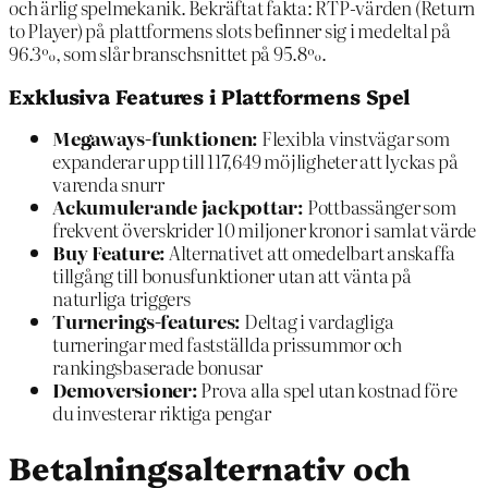
och ärlig spelmekanik. Bekräftat fakta: RTP-värden (Return
to Player) på plattformens slots befinner sig i medeltal på
96.3%, som slår branschsnittet på 95.8%.
Exklusiva Features i Plattformens Spel
Megaways-funktionen:
Flexibla vinstvägar som
expanderar upp till 117,649 möjligheter att lyckas på
varenda snurr
Ackumulerande jackpottar:
Pottbassänger som
frekvent överskrider 10 miljoner kronor i samlat värde
Buy Feature:
Alternativet att omedelbart anskaffa
tillgång till bonusfunktioner utan att vänta på
naturliga triggers
Turnerings-features:
Deltag i vardagliga
turneringar med fastställda prissummor och
rankingsbaserade bonusar
Demoversioner:
Prova alla spel utan kostnad före
du investerar riktiga pengar
Betalningsalternativ och