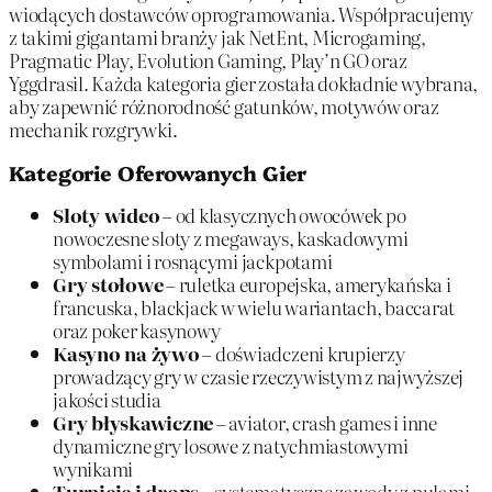
wiodących dostawców oprogramowania. Współpracujemy
z takimi gigantami branży jak NetEnt, Microgaming,
Pragmatic Play, Evolution Gaming, Play’n GO oraz
Yggdrasil. Każda kategoria gier została dokładnie wybrana,
aby zapewnić różnorodność gatunków, motywów oraz
mechanik rozgrywki.
Kategorie Oferowanych Gier
Sloty wideo
– od klasycznych owocówek po
nowoczesne sloty z megaways, kaskadowymi
symbolami i rosnącymi jackpotami
Gry stołowe
– ruletka europejska, amerykańska i
francuska, blackjack w wielu wariantach, baccarat
oraz poker kasynowy
Kasyno na żywo
– doświadczeni krupierzy
prowadzący gry w czasie rzeczywistym z najwyższej
jakości studia
Gry błyskawiczne
– aviator, crash games i inne
dynamiczne gry losowe z natychmiastowymi
wynikami
Turnieje i drops
– systematyczne zawody z pulami