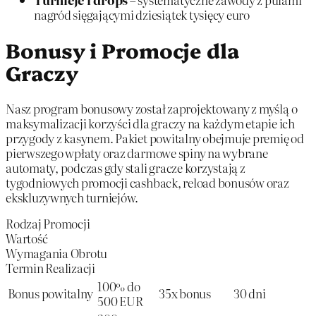
nagród sięgającymi dziesiątek tysięcy euro
Bonusy i Promocje dla
Graczy
Nasz program bonusowy został zaprojektowany z myślą o
maksymalizacji korzyści dla graczy na każdym etapie ich
przygody z kasynem. Pakiet powitalny obejmuje premię od
pierwszego wpłaty oraz darmowe spiny na wybrane
automaty, podczas gdy stali gracze korzystają z
tygodniowych promocji cashback, reload bonusów oraz
ekskluzywnych turniejów.
Rodzaj Promocji
Wartość
Wymagania Obrotu
Termin Realizacji
100% do
Bonus powitalny
35x bonus
30 dni
500 EUR