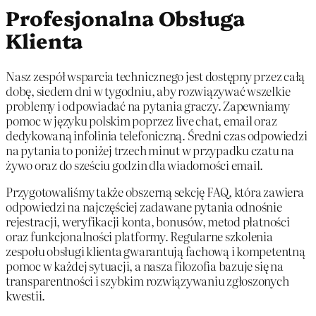
Profesjonalna Obsługa
Klienta
Nasz zespół wsparcia technicznego jest dostępny przez całą
dobę, siedem dni w tygodniu, aby rozwiązywać wszelkie
problemy i odpowiadać na pytania graczy. Zapewniamy
pomoc w języku polskim poprzez live chat, email oraz
dedykowaną infolinia telefoniczną. Średni czas odpowiedzi
na pytania to poniżej trzech minut w przypadku czatu na
żywo oraz do sześciu godzin dla wiadomości email.
Przygotowaliśmy także obszerną sekcję FAQ, która zawiera
odpowiedzi na najczęściej zadawane pytania odnośnie
rejestracji, weryfikacji konta, bonusów, metod płatności
oraz funkcjonalności platformy. Regularne szkolenia
zespołu obsługi klienta gwarantują fachową i kompetentną
pomoc w każdej sytuacji, a nasza filozofia bazuje się na
transparentności i szybkim rozwiązywaniu zgłoszonych
kwestii.