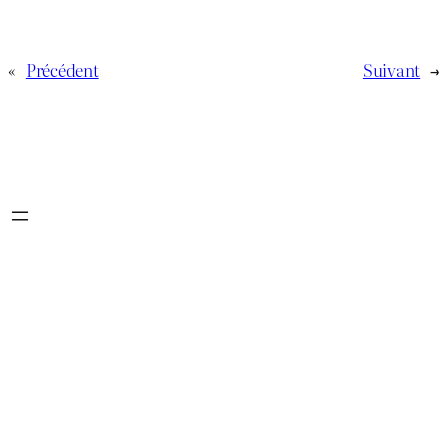
«
Précédent
Suivant
→