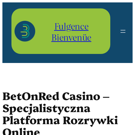
Aller
au
contenu
Fulgence
Bienvenüe
BetOnRed Casino –
Specjalistyczna
Platforma Rozrywki
Online