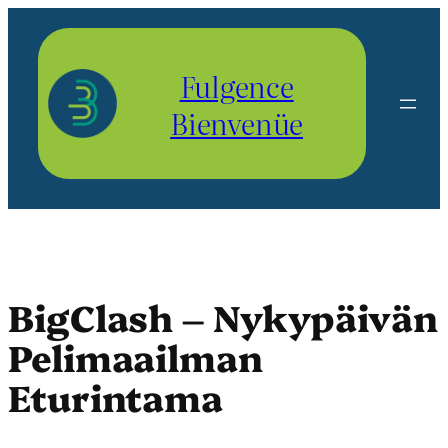
Aller
au
contenu
Fulgence
Bienvenüe
BigClash – Nykypäivän
Pelimaailman
Eturintama