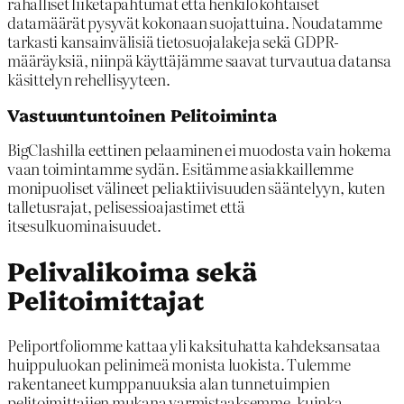
rahalliset liiketapahtumat että henkilökohtaiset
datamäärät pysyvät kokonaan suojattuina. Noudatamme
tarkasti kansainvälisiä tietosuojalakeja sekä GDPR-
määräyksiä, niinpä käyttäjämme saavat turvautua datansa
käsittelyn rehellisyyteen.
Vastuuntuntoinen Pelitoiminta
BigClashilla eettinen pelaaminen ei muodosta vain hokema
vaan toimintamme sydän. Esitämme asiakkaillemme
monipuoliset välineet peliaktiivisuuden sääntelyyn, kuten
talletusrajat, pelisessioajastimet että
itsesulkuominaisuudet.
Pelivalikoima sekä
Pelitoimittajat
Peliportfoliomme kattaa yli kaksituhatta kahdeksansataa
huippuluokan pelinimeä monista luokista. Tulemme
rakentaneet kumppanuuksia alan tunnetuimpien
pelitoimittajien mukana varmistaaksemme, kuinka