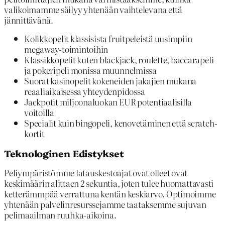
valikoimamme säilyy yhtenään vaihtelevana että
jännittävänä.
Kolikkopelit klassisista fruitpeleistä uusimpiin
megaway-toimintoihin
Klassikkopelit kuten blackjack, roulette, baccarapeli
ja pokeripeli monissa muunnelmissa
Suorat kasinopelit kokeneiden jakajien mukana
reaaliaikaisessa yhteydenpidossa
Jackpotit miljoonaluokan EUR potentiaalisilla
voitoilla
Specialit kuin bingopeli, kenovetäminen että scratch-
kortit
Teknologinen Edistykset
Peliympäristömme latauskestoajat ovat olleet ovat
keskimäärin alittaen 2 sekuntia, joten tulee huomattavasti
ketterämmpää verrattuna kentän keskiarvo. Optimoimme
yhtenään palvelinresurssejamme taataksemme sujuvan
pelimaailman ruuhka-aikoina.