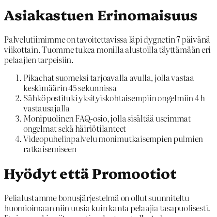
Asiakastuen Erinomaisuus
Palvelutiimimme on tavoitettavissa läpi dygnetin 7 päivänä
viikottain. Tuomme tukea monilla alustoilla täyttämään eri
pelaajien tarpeisiin.
Pikachat suomeksi tarjoavalla avulla, jolla vastaa
keskimäärin 45 sekunnissa
Sähköpostituki yksityiskohtaisempiin ongelmiin 4 h
vastausajalla
Monipuolinen FAQ-osio, jolla sisältää useimmat
ongelmat sekä häiriötilanteet
Videopuhelinpalvelu monimutkaisempien pulmien
ratkaisemiseen
Hyödyt että Promootiot
Pelialustamme bonusjärjestelmä on ollut suunniteltu
huomioimaan niin uusia kuin kanta pelaajia tasapuolisesti.