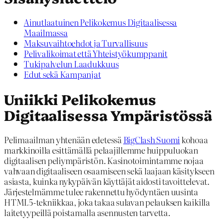
Ainutlaatuinen Pelikokemus Digitaalisessa
Maailmassa
Maksuvaihtoehdot ja Turvallisuus
Pelivalikoimat että Yhteistyökumppanit
Tukipalvelun Laadukkuus
Edut sekä Kampanjat
Uniikki Pelikokemus
Digitaalisessa Ympäristössä
Pelimaailman yhtenään edetessä
BigClash Suomi
kohoaa
markkinoilla esittämällä pelaajillemme huippuluokan
digitaalisen peliympäristön. Kasinotoimintamme nojaa
vahvaan digitaaliseen osaamiseen sekä laajaan käsitykseen
asiasta, kuinka nykypäivän käyttäjät aidosti tavoittelevat.
Järjestelmämme tulee rakennettu hyödyntäen uusinta
HTML5-tekniikkaa, joka takaa sulavan pelauksen kaikilla
laitetyypeillä poistamalla asennusten tarvetta.