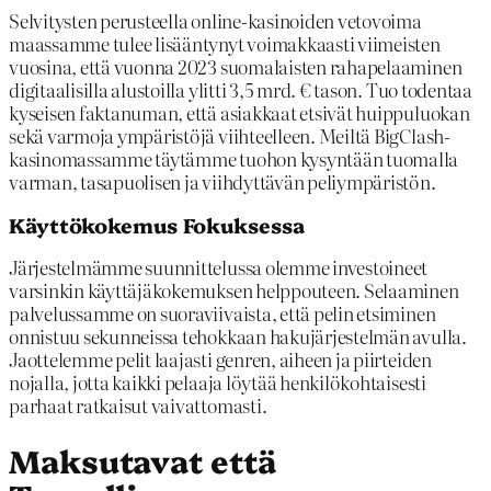
Selvitysten perusteella online-kasinoiden vetovoima
maassamme tulee lisääntynyt voimakkaasti viimeisten
vuosina, että vuonna 2023 suomalaisten rahapelaaminen
digitaalisilla alustoilla ylitti 3,5 mrd. € tason. Tuo todentaa
kyseisen faktanuman, että asiakkaat etsivät huippuluokan
sekä varmoja ympäristöjä viihteelleen. Meiltä BigClash-
kasinomassamme täytämme tuohon kysyntään tuomalla
varman, tasapuolisen ja viihdyttävän peliympäristön.
Käyttökokemus Fokuksessa
Järjestelmämme suunnittelussa olemme investoineet
varsinkin käyttäjäkokemuksen helppouteen. Selaaminen
palvelussamme on suoraviivaista, että pelin etsiminen
onnistuu sekunneissa tehokkaan hakujärjestelmän avulla.
Jaottelemme pelit laajasti genren, aiheen ja piirteiden
nojalla, jotta kaikki pelaaja löytää henkilökohtaisesti
parhaat ratkaisut vaivattomasti.
Maksutavat että