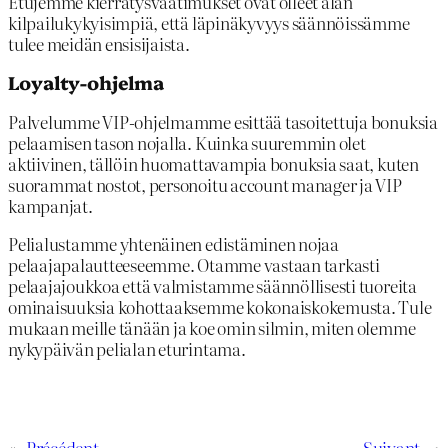
Etujemme kierrätysvaatimukset ovat olleet alan
kilpailukykyisimpiä, että läpinäkyvyys säännöissämme
tulee meidän ensisijaista.
Loyalty-ohjelma
Palvelumme VIP-ohjelmamme esittää tasoitettuja bonuksia
pelaamisen tason nojalla. Kuinka suuremmin olet
aktiivinen, tällöin huomattavampia bonuksia saat, kuten
suorammat nostot, personoitu account manager ja VIP
kampanjat.
Pelialustamme yhtenäinen edistäminen nojaa
pelaajapalautteeseemme. Otamme vastaan tarkasti
pelaajajoukkoa että valmistamme säännöllisesti tuoreita
ominaisuuksia kohottaaksemme kokonaiskokemusta. Tule
mukaan meille tänään ja koe omin silmin, miten olemme
nykypäivän pelialan eturintama.
«
Précédent
Suivant
→