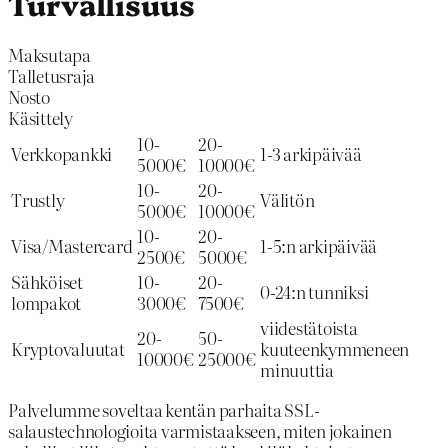
Turvallisuus
Maksutapa
Talletusraja
Nosto
Käsittely
10-
20-
Verkkopankki
1-3 arkipäivää
5000€
10000€
10-
20-
Trustly
Välitön
5000€
10000€
10-
20-
Visa/Mastercard
1-5:n arkipäivää
2500€
5000€
Sähköiset
10-
20-
0-24:n tunniksi
lompakot
3000€
7500€
viidestätoista
20-
50-
Kryptovaluutat
kuuteenkymmeneen
10000€
25000€
minuuttia
Palvelumme soveltaa kentän parhaita SSL-
salaustechnologioita varmistaakseen, miten jokainen