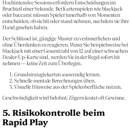
Hochintensive Sessions erfordern Entscheidungen im
Bruchteil einer Sekunde. Bei Kartenspielen wie blackjack
oder baccarat müssen Spieler innerhalb von Momenten
entscheiden, ob sie hit oder stand nehmen, nachdem sie ihre
Hand gesehen haben.
Der Schlüssel ist, gängige Muster zu verinnerlichen und
ohne Überdenken zu reagieren. Wenn Sie beispielsweise bei
blackjack mit einer Gesamtzahl von 12 auf einer schwachen
Dealer‑Up‑Karte sind, werden Sie in der Regel sofort hit
nehmen — keine Zeit zum Überlegen.
Grundstrategiekarten auswendig lernen.
Schnelle mentale Berechnungen üben.
Visuelle Hinweise aus der Spieleoberfläche nutzen.
Geschwindigkeit wird belohnt; Zögern kostet oft Gewinne.
5. Risikokontrolle beim
Rapid Play