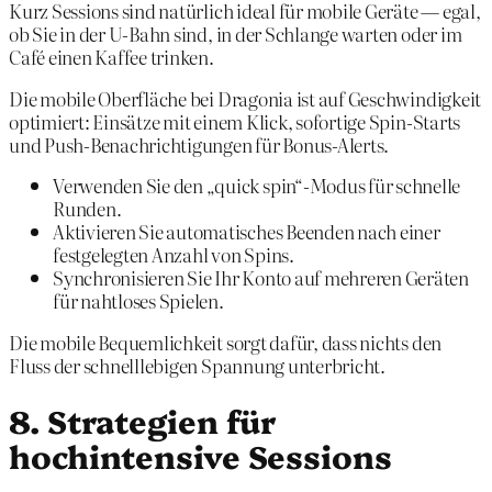
Kurz Sessions sind natürlich ideal für mobile Geräte — egal,
ob Sie in der U-Bahn sind, in der Schlange warten oder im
Café einen Kaffee trinken.
Die mobile Oberfläche bei Dragonia ist auf Geschwindigkeit
optimiert: Einsätze mit einem Klick, sofortige Spin-Starts
und Push-Benachrichtigungen für Bonus-Alerts.
Verwenden Sie den „quick spin“-Modus für schnelle
Runden.
Aktivieren Sie automatisches Beenden nach einer
festgelegten Anzahl von Spins.
Synchronisieren Sie Ihr Konto auf mehreren Geräten
für nahtloses Spielen.
Die mobile Bequemlichkeit sorgt dafür, dass nichts den
Fluss der schnelllebigen Spannung unterbricht.
8. Strategien für
hochintensive Sessions