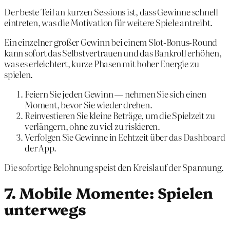
Der beste Teil an kurzen Sessions ist, dass Gewinne schnell
eintreten, was die Motivation für weitere Spiele antreibt.
Ein einzelner großer Gewinn bei einem Slot-Bonus-Round
kann sofort das Selbstvertrauen und das Bankroll erhöhen,
was es erleichtert, kurze Phasen mit hoher Energie zu
spielen.
Feiern Sie jeden Gewinn — nehmen Sie sich einen
Moment, bevor Sie wieder drehen.
Reinvestieren Sie kleine Beträge, um die Spielzeit zu
verlängern, ohne zu viel zu riskieren.
Verfolgen Sie Gewinne in Echtzeit über das Dashboard
der App.
Die sofortige Belohnung speist den Kreislauf der Spannung.
7. Mobile Momente: Spielen
unterwegs