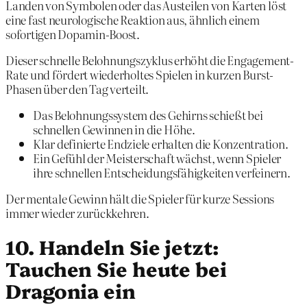
Landen von Symbolen oder das Austeilen von Karten löst
eine fast neurologische Reaktion aus, ähnlich einem
sofortigen Dopamin-Boost.
Dieser schnelle Belohnungszyklus erhöht die Engagement-
Rate und fördert wiederholtes Spielen in kurzen Burst-
Phasen über den Tag verteilt.
Das Belohnungssystem des Gehirns schießt bei
schnellen Gewinnen in die Höhe.
Klar definierte Endziele erhalten die Konzentration.
Ein Gefühl der Meisterschaft wächst, wenn Spieler
ihre schnellen Entscheidungsfähigkeiten verfeinern.
Der mentale Gewinn hält die Spieler für kurze Sessions
immer wieder zurückkehren.
10. Handeln Sie jetzt:
Tauchen Sie heute bei
Dragonia ein