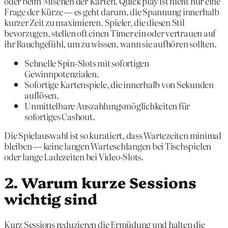
oder beim Mischen der Karten. Quick play ist nicht nur eine
Frage der Kürze — es geht darum, die Spannung innerhalb
kurzer Zeit zu maximieren. Spieler, die diesen Stil
bevorzugen, stellen oft einen Timer ein oder vertrauen auf
ihr Bauchgefühl, um zu wissen, wann sie aufhören sollten.
Schnelle Spin-Slots mit sofortigen
Gewinnpotenzialen.
Sofortige Kartenspiele, die innerhalb von Sekunden
auflösen.
Unmittelbare Auszahlungsmöglichkeiten für
sofortiges Cashout.
Die Spielauswahl ist so kuratiert, dass Wartezeiten minimal
bleiben — keine langen Warteschlangen bei Tischspielen
oder lange Ladezeiten bei Video-Slots.
2. Warum kurze Sessions
wichtig sind
Kurz Sessions reduzieren die Ermüdung und halten die