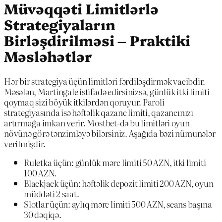
Müvəqqəti Limitlərlə
Strategiyaların
Birləşdirilməsi – Praktiki
Məsləhətlər
Hər bir strategiya üçün limitləri fərdiləşdirmək vacibdir.
Məsələn, Martingale istifadə edirsinizsə, günlük itki limiti
qoymaq sizi böyük itkilərdən qoruyur. Paroli
strategiyasında isə həftəlik qazanc limiti, qazancınızı
artırmağa imkan verir. Mostbet-də bu limitləri oyun
növünə görə tənzimləyə bilərsiniz. Aşağıda bəzi nümunələr
verilmişdir.
Ruletka üçün: günlük mərc limiti 50 AZN, itki limiti
100 AZN.
Blackjack üçün: həftəlik depozit limiti 200 AZN, oyun
müddəti 2 saat.
Slotlar üçün: aylıq mərc limiti 500 AZN, seans başına
30 dəqiqə.