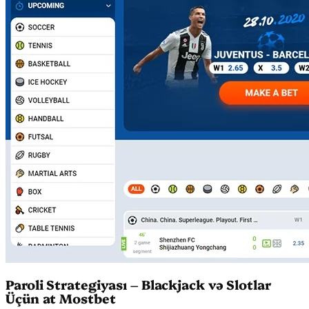
Paroli Strategiyası – Blackjack və Slotlar
Üçün at Mostbet