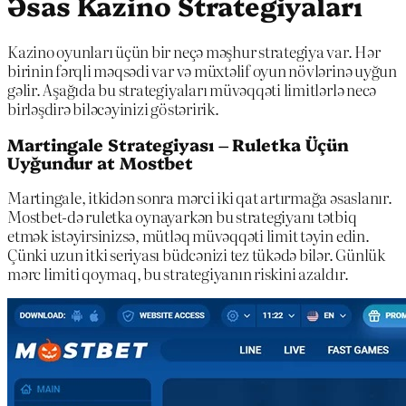
Əsas Kazino Strategiyaları
Kazino oyunları üçün bir neçə məşhur strategiya var. Hər
birinin fərqli məqsədi var və müxtəlif oyun növlərinə uyğun
gəlir. Aşağıda bu strategiyaları müvəqqəti limitlərlə necə
birləşdirə biləcəyinizi göstəririk.
Martingale Strategiyası – Ruletka Üçün
Uyğundur at Mostbet
Martingale, itkidən sonra mərci iki qat artırmağa əsaslanır.
Mostbet-də ruletka oynayarkən bu strategiyanı tətbiq
etmək istəyirsinizsə, mütləq müvəqqəti limit təyin edin.
Çünki uzun itki seriyası büdcənizi tez tükədə bilər. Günlük
mərc limiti qoymaq, bu strategiyanın riskini azaldır.