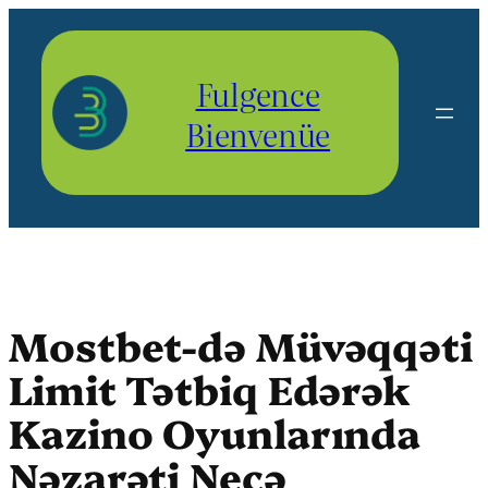
Aller
au
contenu
Fulgence
Bienvenüe
Mostbet-də Müvəqqəti
Limit Tətbiq Edərək
Kazino Oyunlarında
Nəzarəti Necə