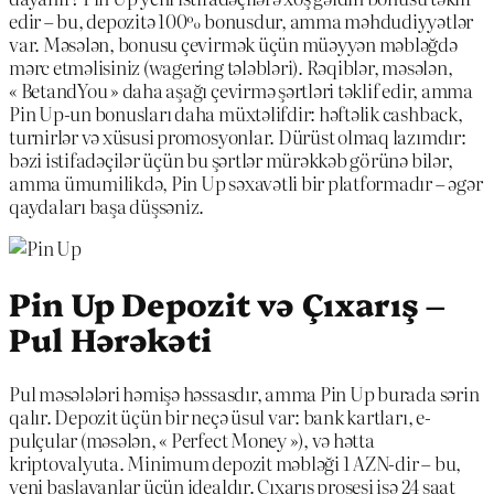
edir – bu, depozitə 100% bonusdur, amma məhdudiyyətlər
var. Məsələn, bonusu çevirmək üçün müəyyən məbləğdə
mərc etməlisiniz (wagering tələbləri). Rəqiblər, məsələn,
« BetandYou » daha aşağı çevirmə şərtləri təklif edir, amma
Pin Up-un bonusları daha müxtəlifdir: həftəlik cashback,
turnirlər və xüsusi promosyonlar. Dürüst olmaq lazımdır:
bəzi istifadəçilər üçün bu şərtlər mürəkkəb görünə bilər,
amma ümumilikdə, Pin Up səxavətli bir platformadır – əgər
qaydaları başa düşsəniz.
Pin Up Depozit və Çıxarış –
Pul Hərəkəti
Pul məsələləri həmişə həssasdır, amma Pin Up burada sərin
qalır. Depozit üçün bir neçə üsul var: bank kartları, e-
pulçular (məsələn, « Perfect Money »), və hətta
kriptovalyuta. Minimum depozit məbləği 1 AZN-dir – bu,
yeni başlayanlar üçün idealdır. Çıxarış prosesi isə 24 saat