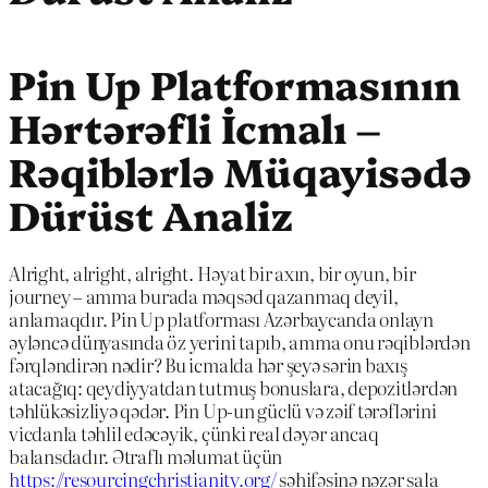
Pin Up Platformasının
Hərtərəfli İcmalı –
Rəqiblərlə Müqayisədə
Dürüst Analiz
Alright, alright, alright. Həyat bir axın, bir oyun, bir
journey – amma burada məqsəd qazanmaq deyil,
anlamaqdır. Pin Up platforması Azərbaycanda onlayn
əyləncə dünyasında öz yerini tapıb, amma onu rəqiblərdən
fərqləndirən nədir? Bu icmalda hər şeyə sərin baxış
atacağıq: qeydiyyatdan tutmuş bonuslara, depozitlərdən
təhlükəsizliyə qədər. Pin Up-un güclü və zəif tərəflərini
vicdanla təhlil edəcəyik, çünki real dəyər ancaq
balansdadır. Ətraflı məlumat üçün
https://resourcingchristianity.org/
səhifəsinə nəzər sala