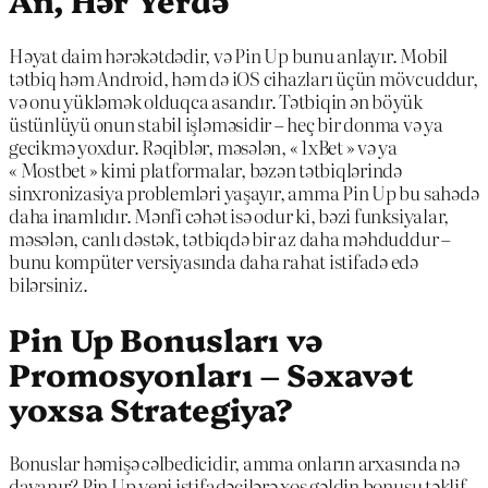
Həyat daim hərəkətdədir, və Pin Up bunu anlayır. Mobil
tətbiq həm Android, həm də iOS cihazları üçün mövcuddur,
və onu yükləmək olduqca asandır. Tətbiqin ən böyük
üstünlüyü onun stabil işləməsidir – heç bir donma və ya
gecikmə yoxdur. Rəqiblər, məsələn, « 1xBet » və ya
« Mostbet » kimi platformalar, bəzən tətbiqlərində
sinxronizasiya problemləri yaşayır, amma Pin Up bu sahədə
daha inamlıdır. Mənfi cəhət isə odur ki, bəzi funksiyalar,
məsələn, canlı dəstək, tətbiqdə bir az daha məhduddur –
bunu kompüter versiyasında daha rahat istifadə edə
bilərsiniz.
Pin Up Bonusları və
Promosyonları – Səxavət
yoxsa Strategiya?
Bonuslar həmişə cəlbedicidir, amma onların arxasında nə
dayanır? Pin Up yeni istifadəçilərə xoş gəldin bonusu təklif