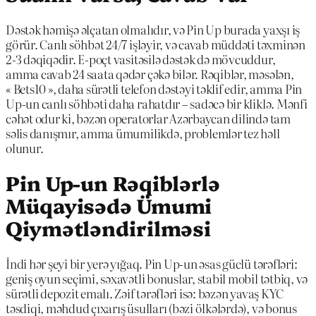
Dəstək həmişə əlçatan olmalıdır, və Pin Up burada yaxşı iş
görür. Canlı söhbət 24/7 işləyir, və cavab müddəti təxminən
2-3 dəqiqədir. E-poçt vasitəsilə dəstək də mövcuddur,
amma cavab 24 saata qədər çəkə bilər. Rəqiblər, məsələn,
« Bets10 », daha sürətli telefon dəstəyi təklif edir, amma Pin
Up-un canlı söhbəti daha rahatdır – sadəcə bir kliklə. Mənfi
cəhət odur ki, bəzən operatorlar Azərbaycan dilində tam
səlis danışmır, amma ümumilikdə, problemlər tez həll
olunur.
Pin Up-un Rəqiblərlə
Müqayisədə Ümumi
Qiymətləndirilməsi
İndi hər şeyi bir yerə yığaq. Pin Up-un əsas güclü tərəfləri:
geniş oyun seçimi, səxavətli bonuslar, stabil mobil tətbiq, və
sürətli depozit emalı. Zəif tərəfləri isə: bəzən yavaş KYC
təsdiqi, məhdud çıxarış üsulları (bəzi ölkələrdə), və bonus