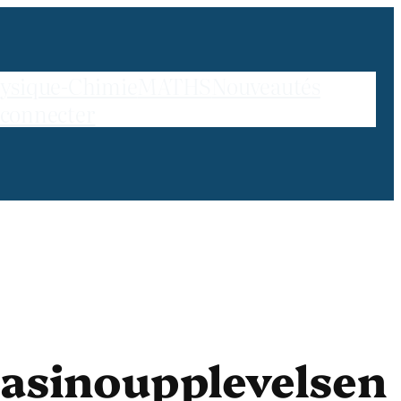
ysique-Chimie
MATHS
Nouveautés
 connecter
 Casinoupplevelsen