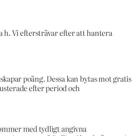
. Vi eftersträvar efter att hantera
skapar poäng. Dessa kan bytas mot gratis
usterade efter period och
 kommer med tydligt angivna