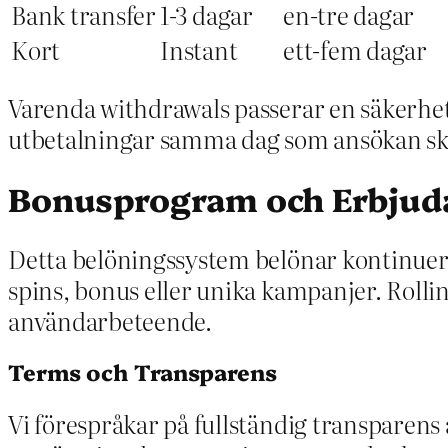
Bank transfer
1-3 dagar
en-tre dagar
Kort
Instant
ett-fem dagar
Varenda withdrawals passerar en säkerhets
utbetalningar samma dag som ansökan sker,
Bonusprogram och Erbju
Detta belöningssystem belönar kontinuerl
spins, bonus eller unika kampanjer. Rolli
användarbeteende.
Terms och Transparens
Vi förespråkar på fullständig transparen