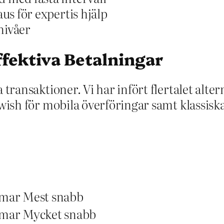
us för expertis hjälp
tnivåer
ffektiva Betalningar
 transaktioner. Vi har infört flertalet alt
Swish för mobila överföringar samt klassisk
mmar
Mest snabb
mmar
Mycket snabb