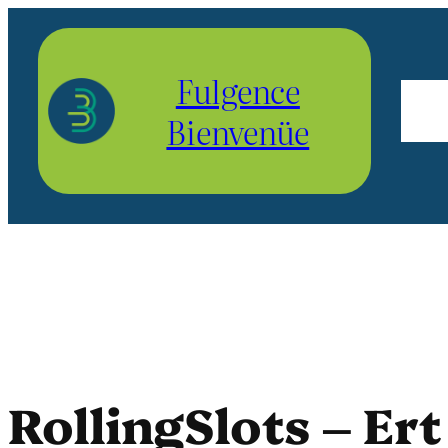
Aller
au
Fulgence
contenu
Bienvenüe
RollingSlots – Ert