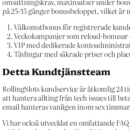
omsättningskrav, maxinsatser under bonus
på 25-35 gånger bonusbeloppet, vilket är n
Välkomstbonus för registrerade kunde
Veckokampanjer som reload-bonusar 
VIP med dedikerade kontoadministratö
Tävlingar med säkrade priser och pla
Detta Kundtjänstteam
RollingSlots kundservice är åtkomlig 24 ti
att hantera allting från tech issues till b
email hanteras vanligen inom sex timmar
Vi har också utvecklat en omfattande FAQ