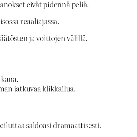
nokset eivät pidennä peliä.
isossa reaaliajassa.
ätösten ja voittojen välillä.
ikana.
man jatkuvaa klikkailua.
eiluttaa saldoasi dramaattisesti.