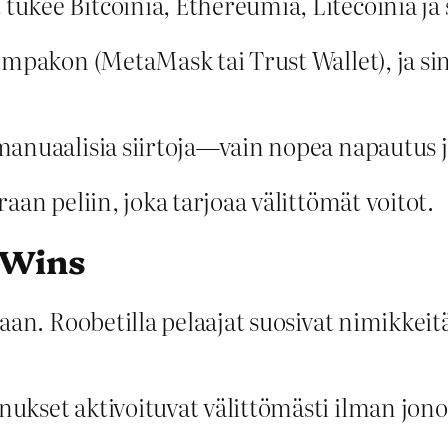
 tukee Bitcoinia, Ethereumia, Litecoinia ja
 lompakon (MetaMask tai Trust Wallet), ja si
 manuaalisia siirtoja—vain nopea napautus j
raan peliin, joka tarjoaa välittömät voitot.
t Wins
taan. Roobetilla pelaajat suosivat nimikkeitä
nukset aktivoituvat välittömästi ilman jono