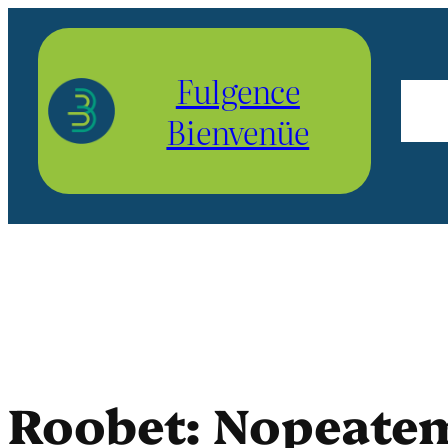
Aller
au
Fulgence
contenu
Bienvenüe
Roobet: Nopeate