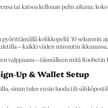
eensa tai katsoa kelloaan pelin aikana; ko
n pyörittämällä kolikkopeliä 30 sekunnin aja
uletilla—kaikki viiden minuutin ikkunassa
len valppaana—täsmälleen mitä Roobetin keh
Sign‑Up & Wallet Setup
a, sinun tulee ensin luoda tili sähköpostil