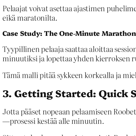
Pelaajat voivat asettaa ajastimen puhelim
eikä maratonilta.
Case Study: The One‑Minute Marathon
Tyypillinen pelaaja saattaa aloittaa sessio
minuutiksi ja lopettaa yhden kierroksen r
Tämä malli pitää sykkeen korkealla ja mie
3. Getting Started: Quick 
Jotta pääset nopeaan pelaamiseen Roobetill
—prosessi kestää alle minuutin.