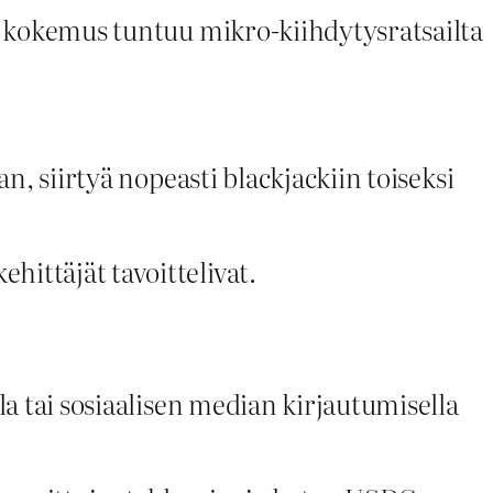
ko kokemus tuntuu mikro-kiihdytysratsailta
n, siirtyä nopeasti blackjackiin toiseksi
.
ittäjät tavoittelivat.
la tai sosiaalisen median kirjautumisella