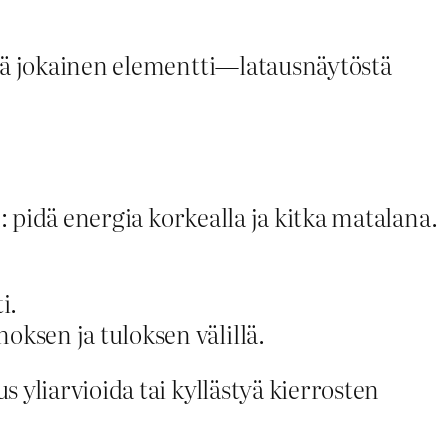
ttä jokainen elementti—latausnäytöstä
: pidä energia korkealla ja kitka matalana.
i.
ksen ja tuloksen välillä.
yliarvioida tai kyllästyä kierrosten