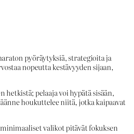
raton pyöräytyksiä, strategioita ja
arvostaa nopeutta kestävyyden sijaan,
 hetkistä; pelaaja voi hypätä sisään,
änne houkuttelee niitä, jotka kaipaavat
ja minimaaliset valikot pitävät fokuksen