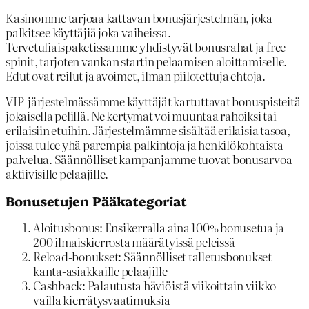
Kasinomme tarjoaa kattavan bonusjärjestelmän, joka
palkitsee käyttäjiä joka vaiheissa.
Tervetuliaispaketissamme yhdistyvät bonusrahat ja free
spinit, tarjoten vankan startin pelaamisen aloittamiselle.
Edut ovat reilut ja avoimet, ilman piilotettuja ehtoja.
VIP-järjestelmässämme käyttäjät kartuttavat bonuspisteitä
jokaisella pelillä. Ne kertymat voi muuntaa rahoiksi tai
erilaisiin etuihin. Järjestelmämme sisältää erilaisia tasoa,
joissa tulee yhä parempia palkintoja ja henkilökohtaista
palvelua. Säännölliset kampanjamme tuovat bonusarvoa
aktiivisille pelaajille.
Bonusetujen Pääkategoriat
Aloitusbonus: Ensikerralla aina 100% bonusetua ja
200 ilmaiskierrosta määrätyissä peleissä
Reload-bonukset: Säännölliset talletusbonukset
kanta-asiakkaille pelaajille
Cashback: Palautusta häviöistä viikoittain viikko
vailla kierrätysvaatimuksia