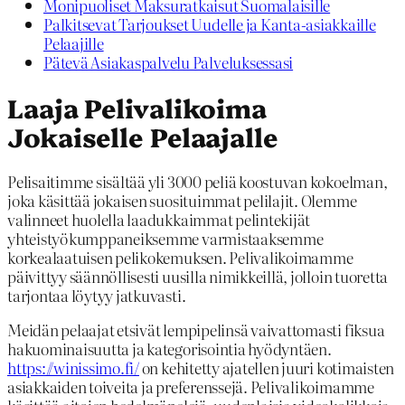
Monipuoliset Maksuratkaisut Suomalaisille
Palkitsevat Tarjoukset Uudelle ja Kanta-asiakkaille
Pelaajille
Pätevä Asiakaspalvelu Palveluksessasi
Laaja Pelivalikoima
Jokaiselle Pelaajalle
Pelisaitimme sisältää yli 3000 peliä koostuvan kokoelman,
joka käsittää jokaisen suosituimmat pelilajit. Olemme
valinneet huolella laadukkaimmat pelintekijät
yhteistyökumppaneiksemme varmistaaksemme
korkealaatuisen pelikokemuksen. Pelivalikoimamme
päivittyy säännöllisesti uusilla nimikkeillä, jolloin tuoretta
tarjontaa löytyy jatkuvasti.
Meidän pelaajat etsivät lempipelinsä vaivattomasti fiksua
hakuominaisuutta ja kategorisointia hyödyntäen.
https://winissimo.fi/
on kehitetty ajatellen juuri kotimaisten
asiakkaiden toiveita ja preferenssejä. Pelivalikoimamme