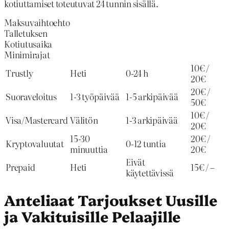
kotiuttamiset toteutuvat 24 tunnin sisällä.
Maksuvaihtoehto
Talletuksen
Kotiutusaika
Minimirajat
10€ /
Trustly
Heti
0-24 h
20€
20€ /
Suoraveloitus
1-3 työpäivää
1-5 arkipäivää
50€
10€ /
Visa/Mastercard
Välitön
1-3 arkipäivää
20€
15-30
20€ /
Kryptovaluutat
0-12 tuntia
minuuttia
20€
Eivät
Prepaid
Heti
15€ / –
käytettävissä
Anteliaat Tarjoukset Uusille
ja Vakituisille Pelaajille