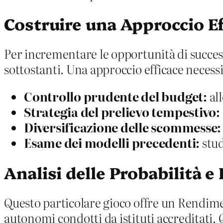
Costruire una Approccio Ef
Per incrementare le opportunità di succe
sottostanti. Una approccio efficace necessi
Controllo prudente del budget:
all
Strategia del prelievo tempestivo:
Diversificazione delle scommesse:
Esame dei modelli precedenti:
stud
Analisi delle Probabilità e
Questo particolare gioco offre un Rendimen
autonomi condotti da istituti accreditati. 