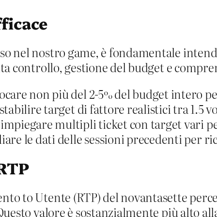
ficace
sso nel nostro game, è fondamentale inte
ta controllo, gestione del budget e comprens
ocare non più del 2-5% del budget intero p
stabilire target di fattore realistici tra 1.5 
impiegare multipli ticket con target vari 
iare le dati delle sessioni precedenti per r
 RTP
to to Utente (RTP) del novantasette percen
Questo valore è sostanzialmente più alto alla