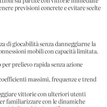
ibili sia partite con vittorie immediate
nere previsioni concrete e evitare scelte
za di giocabilità senza danneggiarne la
connessioni mobili con capacità limitata.
o per prelievo rapida senza azione
coefficienti massimi, frequenze e trend
ggiare vittorie con ulteriori utenti
per familiarizzare con le dinamiche