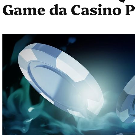
Game da Casino 