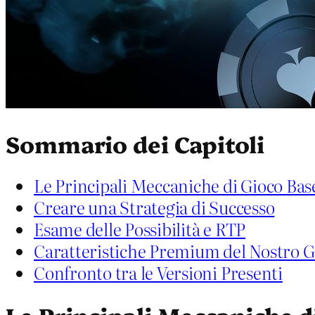
Sommario dei Capitoli
Le Principali Meccaniche di Gioco Bas
Creare una Strategia di Successo
Esame delle Possibilità e RTP
Caratteristiche Premium del Nostro G
Confronto tra le Versioni Presenti
Le Principali Meccaniche d