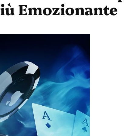
Più Emozionante