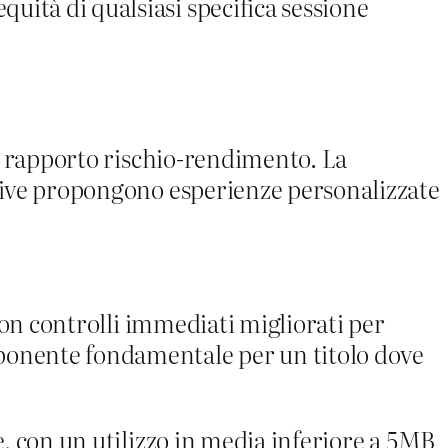
equità di qualsiasi specifica sessione
il rapporto rischio-rendimento. La
ative propongono esperienze personalizzate
 con controlli immediati migliorati per
mponente fondamentale per un titolo dove
e, con un utilizzo in media inferiore a 5MB