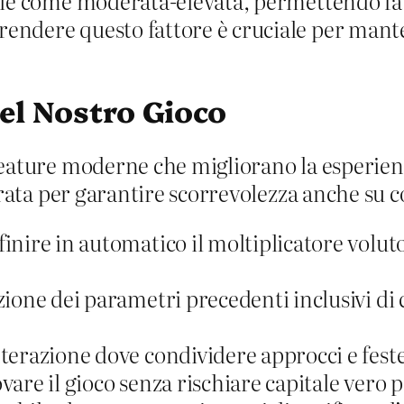
bile come moderata-elevata, permettendo fatt
rendere questo fattore è cruciale per mante
el Nostro Gioco
 feature moderne che migliorano la esperien
liorata per garantire scorrevolezza anche su 
inire in automatico il moltiplicatore volut
ione dei parametri precedenti inclusivi di 
nterazione dove condividere approcci e feste
vare il gioco senza rischiare capitale vero 