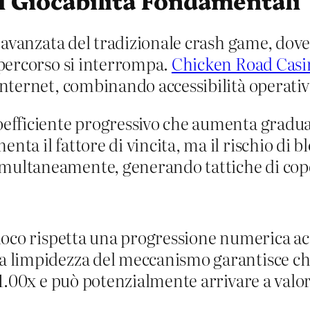
e avanzata del tradizionale crash game, dove 
 percorso si interrompa.
Chicken Road Casi
internet, combinando accessibilità operativa
oefficiente progressivo che aumenta gradua
nta il fattore di vincita, ma il rischio di 
imultaneamente, generando tattiche di cop
 gioco rispetta una progressione numerica a
a limpidezza del meccanismo garantisce che
a 1.00x e può potenzialmente arrivare a valo