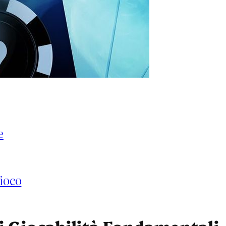
e
ioco
i Giocabilità Fondamentali