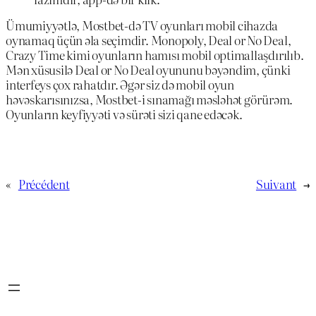
Ümumiyyətlə, Mostbet-də TV oyunları mobil cihazda
oynamaq üçün əla seçimdir. Monopoly, Deal or No Deal,
Crazy Time kimi oyunların hamısı mobil optimallaşdırılıb.
Mən xüsusilə Deal or No Deal oyununu bəyəndim, çünki
interfeys çox rahatdır. Əgər siz də mobil oyun
həvəskarısınızsa, Mostbet-i sınamağı məsləhət görürəm.
Oyunların keyfiyyəti və sürəti sizi qane edəcək.
«
Précédent
Suivant
→