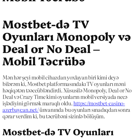
Mostbet-də TV
Oyunları Monopoly və
Deal or No Deal –
Mobil Təcrübə
Mən hər şeyi mobil cihazdan yoxlayan biri kimi deyə
bilərəm ki, Mostbet platformasındakı TV oyunları məni
həqiqətən təəccübləndirdi. Xüsusilə Monopoly, Deal or No
Deal və Crazy Time kimi oyunların mobil versiyada necə
işlədiyini görmək maraqlı oldu.
https://mostbet-casino-
azerbaycan.net/
ünvanında bu oyunları sınadıqdan sonra
qərar verdim ki, bu təcrübəni sizinlə bölüşüm.
Mostbet-də TV Oyunları