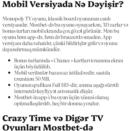
Mobil Versiyada Nə Dəyişir?
Monopoly TV oyunu, klassik board oyununun canlı
versiyasıdır. Mostbet-də bu oyunu oynayarkən, 3D zarlar və
bonus turları mobil ekranda çox gözəl görünür. Mən bu
oyunu həm app-də, həm də brauzerdə sınadım. App
versiyası daha rahatdır, çünki bildirişlər gəlir və oyunu
dayandırmaq mümkündür.
Bonus turlarında « Chance » kartları toxunma ekran
üçün böyüdülüb.
Mobil verilənlər bazası az istifadə edir, saatda
təxminən 50 MB.
Oyunun qrafikası Full HD-dir, amma aşağı sürətli
internetdə keyfiyyət avtomatik düşür.
Mostbet-in app-i bu oyun üçün xüsusi olaraq
optimallaşdırılıb, heç bir donma yoxdur.
Crazy Time və Digər TV
Oyunları Mostbet-də