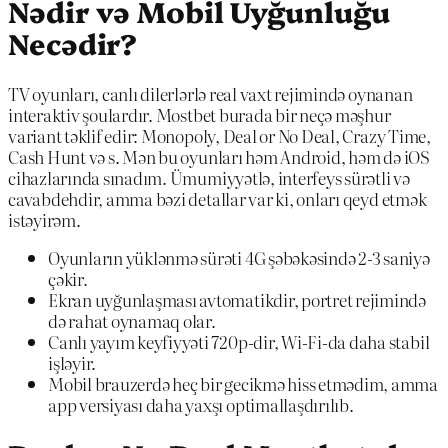
Nədir və Mobil Uyğunluğu
Necədir?
TV oyunları, canlı dilerlərlə real vaxt rejimində oynanan
interaktiv şoulardır. Mostbet burada bir neçə məşhur
variant təklif edir: Monopoly, Deal or No Deal, Crazy Time,
Cash Hunt və s. Mən bu oyunları həm Android, həm də iOS
cihazlarında sınadım. Ümumiyyətlə, interfeys sürətli və
cavabdehdir, amma bəzi detallar var ki, onları qeyd etmək
istəyirəm.
Oyunların yüklənmə sürəti 4G şəbəkəsində 2-3 saniyə
çəkir.
Ekran uyğunlaşması avtomatikdir, portret rejimində
də rahat oynamaq olar.
Canlı yayım keyfiyyəti 720p-dir, Wi-Fi-da daha stabil
işləyir.
Mobil brauzerdə heç bir gecikmə hiss etmədim, amma
app versiyası daha yaxşı optimallaşdırılıb.