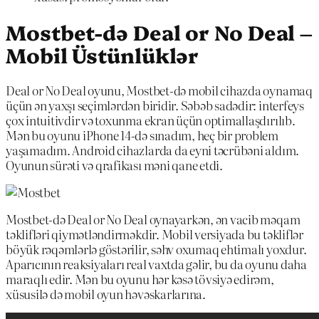
Mostbet-də Deal or No Deal –
Mobil Üstünlüklər
Deal or No Deal oyunu, Mostbet-də mobil cihazda oynamaq
üçün ən yaxşı seçimlərdən biridir. Səbəb sadədir: interfeys
çox intuitivdir və toxunma ekran üçün optimallaşdırılıb.
Mən bu oyunu iPhone 14-də sınadım, heç bir problem
yaşamadım. Android cihazlarda da eyni təcrübəni aldım.
Oyunun sürəti və qrafikası məni qane etdi.
Mostbet-də Deal or No Deal oynayarkən, ən vacib məqam
təklifləri qiymətləndirməkdir. Mobil versiyada bu təkliflər
böyük rəqəmlərlə göstərilir, səhv oxumaq ehtimalı yoxdur.
Aparıcının reaksiyaları real vaxtda gəlir, bu da oyunu daha
maraqlı edir. Mən bu oyunu hər kəsə tövsiyə edirəm,
xüsusilə də mobil oyun həvəskarlarına.