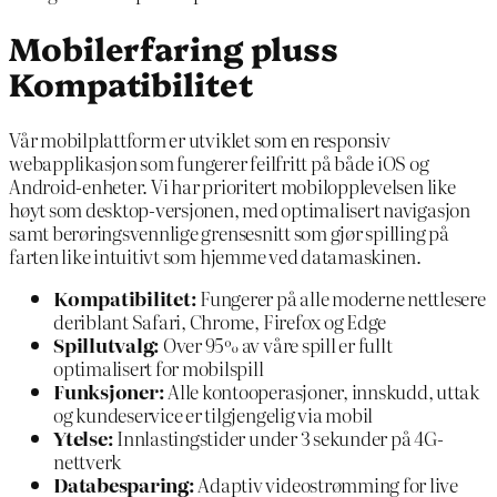
Mobilerfaring pluss
Kompatibilitet
Vår mobilplattform er utviklet som en responsiv
webapplikasjon som fungerer feilfritt på både iOS og
Android-enheter. Vi har prioritert mobilopplevelsen like
høyt som desktop-versjonen, med optimalisert navigasjon
samt berøringsvennlige grensesnitt som gjør spilling på
farten like intuitivt som hjemme ved datamaskinen.
Kompatibilitet:
Fungerer på alle moderne nettlesere
deriblant Safari, Chrome, Firefox og Edge
Spillutvalg:
Over 95% av våre spill er fullt
optimalisert for mobilspill
Funksjoner:
Alle kontooperasjoner, innskudd, uttak
og kundeservice er tilgjengelig via mobil
Ytelse:
Innlastingstider under 3 sekunder på 4G-
nettverk
Databesparing:
Adaptiv videostrømming for live