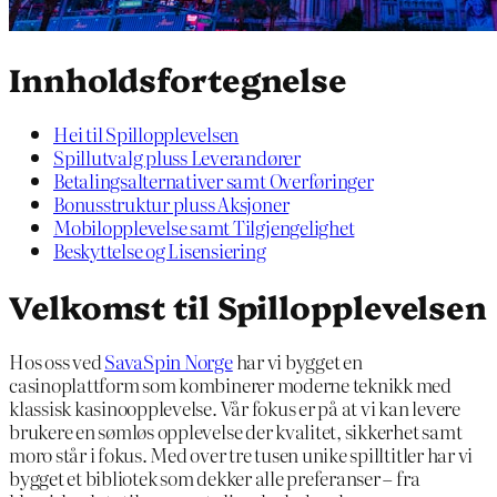
Innholdsfortegnelse
Hei til Spillopplevelsen
Spillutvalg pluss Leverandører
Betalingsalternativer samt Overføringer
Bonusstruktur pluss Aksjoner
Mobilopplevelse samt Tilgjengelighet
Beskyttelse og Lisensiering
Velkomst til Spillopplevelsen
Hos oss ved
SavaSpin Norge
har vi bygget en
casinoplattform som kombinerer moderne teknikk med
klassisk kasinoopplevelse. Vår fokus er på at vi kan levere
brukere en sømløs opplevelse der kvalitet, sikkerhet samt
moro står i fokus. Med over tre tusen unike spilltitler har vi
bygget et bibliotek som dekker alle preferanser – fra