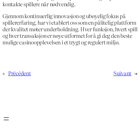
kontakte spillere når nødvendig.
Gjennom kontinuerlig innovasjon og ubøyelig fokus på
spillererfaring, har vi etablert oss som en pålitelig plattform
der kvalitet møter underholdning. Hver funksjon, hvert spill
og hver transaksjon er nøye utformet for å gi deg den beste
mulige casinoopplevelsen i et trygt og regulert miljø.
«
Précédent
Suivant
→