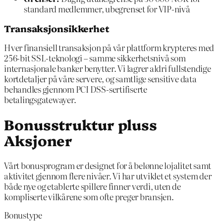
standard medlemmer, ubegrenset for VIP-nivå
Transaksjonsikkerhet
Hver finansiell transaksjon på vår plattform krypteres med
256-bit SSL-teknologi – samme sikkerhetsnivå som
internasjonale banker benytter. Vi lagrer aldri fullstendige
kortdetaljer på våre servere, og samtlige sensitive data
behandles gjennom PCI DSS-sertifiserte
betalingsgatewayer.
Bonusstruktur pluss
Aksjoner
Vårt bonusprogram er designet for å belønne lojalitet samt
aktivitet gjennom flere nivåer. Vi har utviklet et system der
både nye og etablerte spillere finner verdi, uten de
kompliserte vilkårene som ofte preger bransjen.
Bonustype