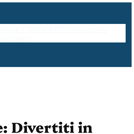
ysique-Chimie
MATHS
Nouveautés
 connecter
Divertiti in