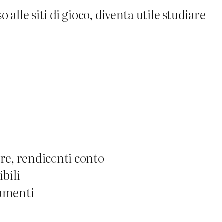
alle siti di gioco, diventa utile studiare
re, rendiconti conto
bili
samenti