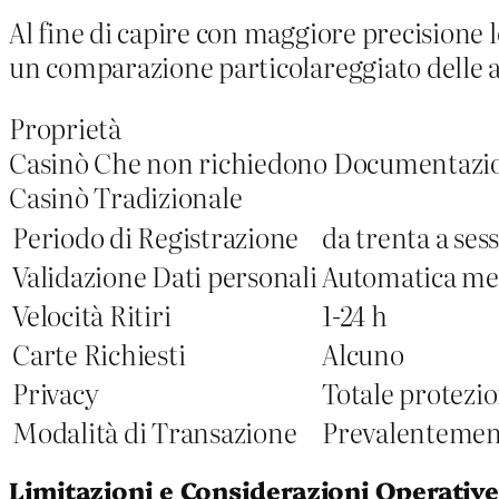
Al fine di capire con maggiore precisione le
un comparazione particolareggiato delle a
Proprietà
Casinò Che non richiedono Documentazi
Casinò Tradizionale
Periodo di Registrazione
da trenta a ses
Validazione Dati personali
Automatica me
Velocità Ritiri
1-24 h
Carte Richiesti
Alcuno
Privacy
Totale protezi
Modalità di Transazione
Prevalentement
Limitazioni e Considerazioni Operativ