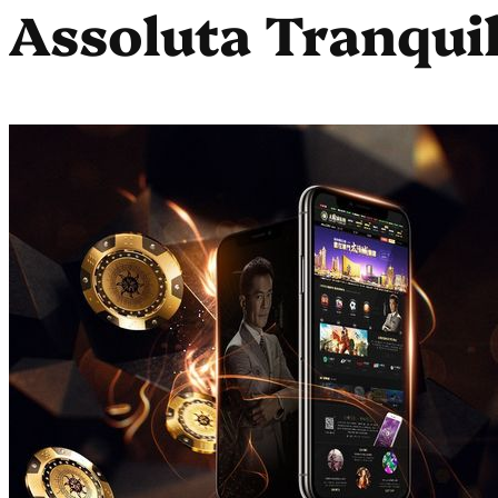
Assoluta Tranquill