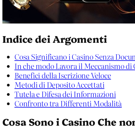
Indice dei Argomenti
Cosa Significano i Casino Senza Docu
In che modo Lavora il Meccanismo di 
Benefici della Iscrizione Veloce
Metodi di Deposito Accettati
Tutela e Difesa dei Informazioni
Confronto tra Differenti Modalità
Cosa Sono i Casino Che non