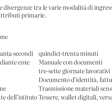
 divergenze tra le varie modalità di ingresso 
ttributi primarie.
one
santa secondi
quindici-trenta minuti
diante ente
Manuale con documenti
tre-sette giornate lavorativi
Documento d’identità, fattu
one
Trasmissione materiali sensi
e dell’istituto
Tessere, wallet digitali, ver
e