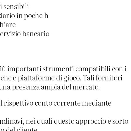
i sensibili
ziario in poche h
chiare
servizio bancario
 più importanti strumenti compatibili con i
che e piattaforme di gioco. Tali fornitori
o una presenza ampia del mercato.
l rispettivo conto corrente mediante
ndinavi, nei quali questo approccio è sorto
o del cliente