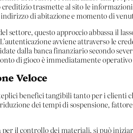
o creditizio trasmette al sito le informazioni
 indirizzo di abitazione e momento di venu
l settore, questo approccio abbassa il lass
’autenticazione avviene attraverso le creden
idate dalla banca finanziario secondo sev
 conto di gioco è immediatamente operativo e
ione Veloce
plici benefici tangibili tanto per i clienti
 riduzione dei tempi di sospensione, fattore
per il controllo dei materiali, si può inizi