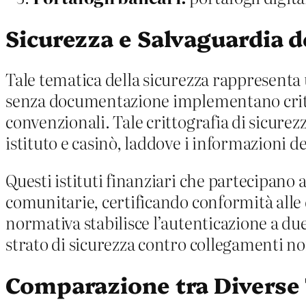
Sicurezza e Salvaguardia d
Tale tematica della sicurezza rappresenta 
senza documentazione implementano criteri
convenzionali. Tale crittografia di sicur
istituto e casinò, laddove i informazioni de
Questi istituti finanziari che partecipano 
comunitarie, certificando conformità alle 
normativa stabilisce l’autenticazione a du
strato di sicurezza contro collegamenti no
Comparazione tra Diverse 