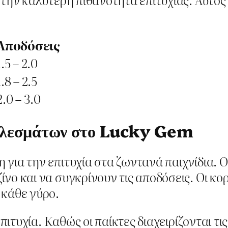
.
Αποδόσεις
1.5 – 2.0
1.8 – 2.5
2.0 – 3.0
τελεσμάτων στο Lucky Gem
για την επιτυχία στα ζωντανά παιχνίδια. Ο
νο και να συγκρίνουν τις αποδόσεις. Οι κο
 κάθε γύρο.
επιτυχία. Καθώς οι παίκτες διαχειρίζονται τ