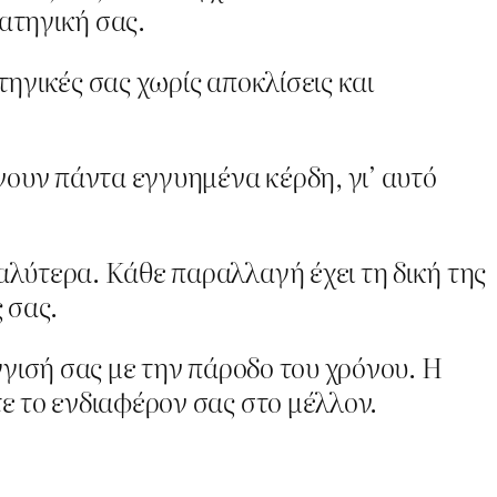
ατηγική σας.
τηγικές σας χωρίς αποκλίσεις και
ίνουν πάντα εγγυημένα κέρδη, γι’ αυτό
αλύτερα. Κάθε παραλλαγή έχει τη δική της
 σας.
γγισή σας με την πάροδο του χρόνου. Η
τε το ενδιαφέρον σας στο μέλλον.