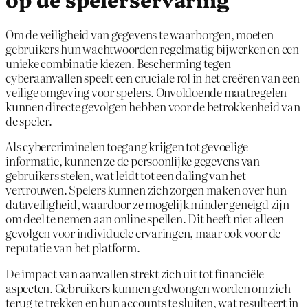
Om de veiligheid van gegevens te waarborgen, moeten
gebruikers hun wachtwoorden regelmatig bijwerken en een
unieke combinatie kiezen. Bescherming tegen
cyberaanvallen speelt een cruciale rol in het creëren van een
veilige omgeving voor spelers. Onvoldoende maatregelen
kunnen directe gevolgen hebben voor de betrokkenheid van
de speler.
Als cybercriminelen toegang krijgen tot gevoelige
informatie, kunnen ze de persoonlijke gegevens van
gebruikers stelen, wat leidt tot een daling van het
vertrouwen. Spelers kunnen zich zorgen maken over hun
dataveiligheid, waardoor ze mogelijk minder geneigd zijn
om deel te nemen aan online spellen. Dit heeft niet alleen
gevolgen voor individuele ervaringen, maar ook voor de
reputatie van het platform.
De impact van aanvallen strekt zich uit tot financiële
aspecten. Gebruikers kunnen gedwongen worden om zich
terug te trekken en hun accounts te sluiten, wat resulteert in