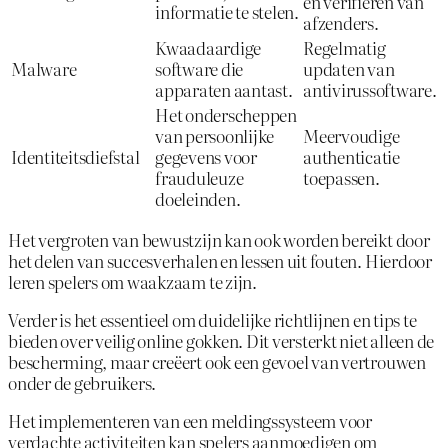
en verifiëren van
informatie te stelen.
afzenders.
Kwaadaardige
Regelmatig
Malware
software die
updaten van
apparaten aantast.
antivirussoftware.
Het onderscheppen
van persoonlijke
Meervoudige
Identiteitsdiefstal
gegevens voor
authenticatie
frauduleuze
toepassen.
doeleinden.
Het vergroten van bewustzijn kan ook worden bereikt door
het delen van succesverhalen en lessen uit fouten. Hierdoor
leren spelers om waakzaam te zijn.
Verder is het essentieel om duidelijke richtlijnen en tips te
bieden over veilig online gokken. Dit versterkt niet alleen de
bescherming, maar creëert ook een gevoel van vertrouwen
onder de gebruikers.
Het implementeren van een meldingssysteem voor
verdachte activiteiten kan spelers aanmoedigen om