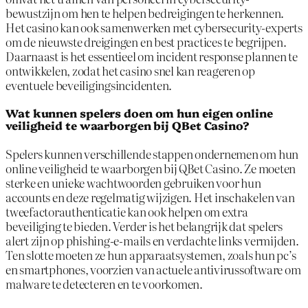
bewustzijn om hen te helpen bedreigingen te herkennen.
Het casino kan ook samenwerken met cybersecurity-experts
om de nieuwste dreigingen en best practices te begrijpen.
Daarnaast is het essentieel om incident response plannen te
ontwikkelen, zodat het casino snel kan reageren op
eventuele beveiligingsincidenten.
Wat kunnen spelers doen om hun eigen online
veiligheid te waarborgen bij QBet Casino?
Spelers kunnen verschillende stappen ondernemen om hun
online veiligheid te waarborgen bij QBet Casino. Ze moeten
sterke en unieke wachtwoorden gebruiken voor hun
accounts en deze regelmatig wijzigen. Het inschakelen van
tweefactorauthenticatie kan ook helpen om extra
beveiliging te bieden. Verder is het belangrijk dat spelers
alert zijn op phishing-e-mails en verdachte links vermijden.
Ten slotte moeten ze hun apparaatsystemen, zoals hun pc’s
en smartphones, voorzien van actuele antivirussoftware om
malware te detecteren en te voorkomen.