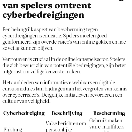
van spelers omtrent
cyberbedreigingen
Een belangrijk aspect van bescherming tegen
cyberdreigingen is educatie. Spelers moeten goed
geïnformeerd zijn over de risico’s van online gokken en hoe
ze veilig kunnen blijven.
Vertrouwen is cruciaal in de online kansspelsector. Spelers
die zich bewust zijn van potentiële bedreigingen, zijn beter
uitgerust om veilige keuzes te maken.
Het aanbieden van informatieve webinars en digitale
cursusmodules kan bijdragen aan het vergroten van kennis
over cyberrisico’s. Dergelijke initiatieven bevorderen een
cultuur van veiligheid.
Cyberbedreiging
Beschrijving
Bescherming
Gebruik maken
Valse berichten om
van e-mailfilters
Phishing
persoonlijke