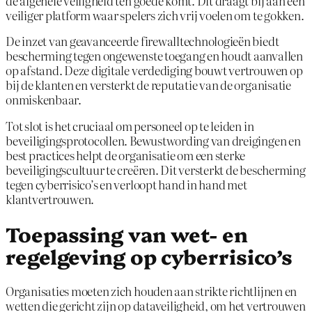
de algehele veiligheid ten goede komt. Dit draagt bij aan een
veiliger platform waar spelers zich vrij voelen om te gokken.
De inzet van geavanceerde firewalltechnologieën biedt
bescherming tegen ongewenste toegang en houdt aanvallen
op afstand. Deze digitale verdediging bouwt vertrouwen op
bij de klanten en versterkt de reputatie van de organisatie
onmiskenbaar.
Tot slot is het cruciaal om personeel op te leiden in
beveiligingsprotocollen. Bewustwording van dreigingen en
best practices helpt de organisatie om een sterke
beveiligingscultuur te creëren. Dit versterkt de bescherming
tegen cyberrisico’s en verloopt hand in hand met
klantvertrouwen.
Toepassing van wet- en
regelgeving op cyberrisico’s
Organisaties moeten zich houden aan strikte richtlijnen en
wetten die gericht zijn op dataveiligheid, om het vertrouwen