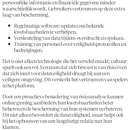
persoonlijke informatie en financiële gegevens minder
waarschijnlijk wordt. Gebruikers vertrouwen op deze extra
laag van bescherming.
Regelmatige software-updates om bekende
kwetsbaarheden te verhelpen.
Versleuteling van data tijdens overdracht en opslaan.
Training van personeel over veiligheidsprotocollen en
bedreigingen.
Het is niet alleen technologie die het verschil maakt; cultuur
speelt ook een rol. Een team dat zich bewust is van risico’s en
dat zich inzet voor dataveiligheid draagt bij aan een
veiligere omgeving. Dit versterkt het vertrouwen van spelers
in het platform.
Door een proactieve benadering van risicoanalyse kunnen
online gaming aanbieders hun kwetsbaarheden beter
beheren en de bescherming van hun systemen verbeteren.
Dit niet alleen bevordert de dataveiligheid, maar helpt ook
bij het opbouwen van een langdurige relatie met hun
klanten.