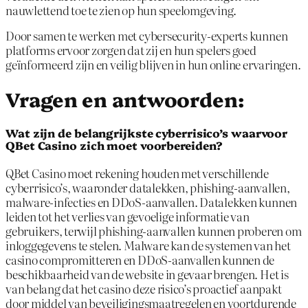
nauwlettend toe te zien op hun speelomgeving.
Door samen te werken met cybersecurity-experts kunnen
platforms ervoor zorgen dat zij en hun spelers goed
geïnformeerd zijn en veilig blijven in hun online ervaringen.
Vragen en antwoorden:
Wat zijn de belangrijkste cyberrisico’s waarvoor
QBet Casino zich moet voorbereiden?
QBet Casino moet rekening houden met verschillende
cyberrisico’s, waaronder datalekken, phishing-aanvallen,
malware-infecties en DDoS-aanvallen. Datalekken kunnen
leiden tot het verlies van gevoelige informatie van
gebruikers, terwijl phishing-aanvallen kunnen proberen om
inloggegevens te stelen. Malware kan de systemen van het
casino compromitteren en DDoS-aanvallen kunnen de
beschikbaarheid van de website in gevaar brengen. Het is
van belang dat het casino deze risico’s proactief aanpakt
door middel van beveiligingsmaatregelen en voortdurende