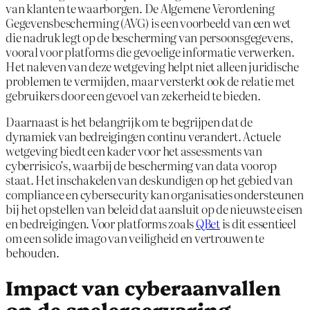
van klanten te waarborgen. De Algemene Verordening
Gegevensbescherming (AVG) is een voorbeeld van een wet
die nadruk legt op de bescherming van persoonsgegevens,
vooral voor platforms die gevoelige informatie verwerken.
Het naleven van deze wetgeving helpt niet alleen juridische
problemen te vermijden, maar versterkt ook de relatie met
gebruikers door een gevoel van zekerheid te bieden.
Daarnaast is het belangrijk om te begrijpen dat de
dynamiek van bedreigingen continu verandert. Actuele
wetgeving biedt een kader voor het assessments van
cyberrisico’s, waarbij de bescherming van data voorop
staat. Het inschakelen van deskundigen op het gebied van
compliance en cybersecurity kan organisaties ondersteunen
bij het opstellen van beleid dat aansluit op de nieuwste eisen
en bedreigingen. Voor platforms zoals
QBet
is dit essentieel
om een solide imago van veiligheid en vertrouwen te
behouden.
Impact van cyberaanvallen
op de spelerservaring