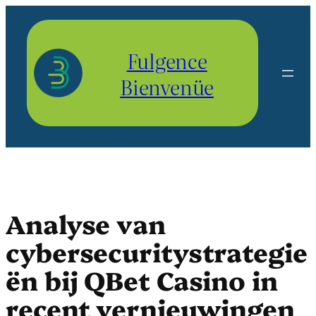
Aller
au
contenu
Fulgence
Bienvenüe
Analyse van
cybersecuritystrategie
ën bij QBet Casino in
recent vernieuwingen