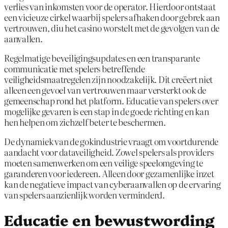
verlies van inkomsten voor de operator. Hierdoor ontstaat
een vicieuze cirkel waarbij spelers afhaken door gebrek aan
vertrouwen, diu het casino worstelt met de gevolgen van de
aanvallen.
Regelmatige beveiligingsupdates en een transparante
communicatie met spelers betreffende
veiligheidsmaatregelen zijn noodzakelijk. Dit creëert niet
alleen een gevoel van vertrouwen maar versterkt ook de
gemeenschap rond het platform. Educatie van spelers over
mogelijke gevaren is een stap in de goede richting en kan
hen helpen om zichzelf beter te beschermen.
De dynamiek van de gokindustrie vraagt om voortdurende
aandacht voor dataveiligheid. Zowel spelers als providers
moeten samenwerken om een veilige speelomgeving te
garanderen voor iedereen. Alleen door gezamenlijke inzet
kan de negatieve impact van cyberaanvallen op de ervaring
van spelers aanzienlijk worden verminderd.
Educatie en bewustwording