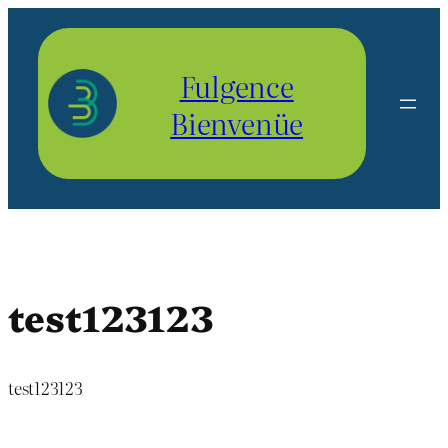
Aller
au
contenu
Fulgence
Bienvenüe
test123123
test123123