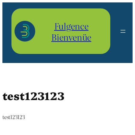
Aller
au
contenu
Fulgence
Bienvenüe
test123123
test123123