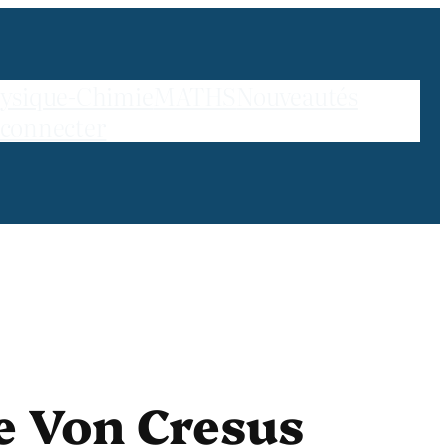
ysique-Chimie
MATHS
Nouveautés
 connecter
e Von Cresus