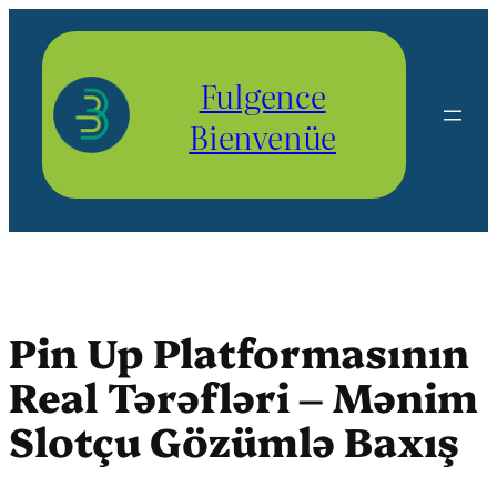
Aller
au
contenu
Fulgence
Bienvenüe
Pin Up Platformasının
Real Tərəfləri – Mənim
Slotçu Gözümlə Baxış