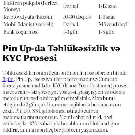
Elektron pulqabı (Perfect
Dərhal
1-12 saat
Money)
Kriptovalyuta (Bitcoin)
10-30 dəqiqə
1-6 saat
Mobil ödəniş (Azercell)
Dərhal
Mövcud deyil
Bank köçürməsi
1-3 gün
1-5 gün
Pin Up-da Təhlükəsizlik və
KYC Prosesi
Təhlükəsizlik mənim üçün ən önəmli məsələlərdən biridir
üçün
. Pin Up, lisenziyalı bir platformadır və Curacao
lisenziyasına malikdir. KYC (Know Your Customer) prosesi
məcburidir – siz şəxsiyyət vəsiqəsi, yaşayış yeri və ödəniş
metodunun təsdiqini təqdim etməlisiniz. Mən bunu
etdiyimdə 2 gün çəkdi, amma rəqiblərdə bu daha uzun
çəkir. Pin Up, SSL şifrələməsi istifadə edir və
məlumatlarınızı qoruyur. Mənfi cəhət odur ki, bəzi
istifadəçilər KYC səbəbiylə hesablarının bloklandığını
bildirir, amma mən heç bir problem yaşamadım.