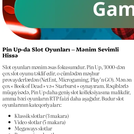
Pin Up-da Slot Oyunları – Mənim Sevimli
Hissə
Slot oyunları mənim əsas fokusumdur. Pin Up, 3000-dən
çox slot oyunu təklif edir, o cümlədən məşhur
provayderlərdən (NetEnt, Microgaming, Play’n GO). Mən ən
çox « Book of Dead » və « Starburst » oynayıram. Rəqiblərlə
müqayisədə, Pin Up daha geniş slot kolleksiyasına malikdir,
amma bəzi oyunların RTP faizi daha aşağıdır. Budur slot
oyunlarının kateqoriyaları:
Klassik slotlar (3 makara)
Video slotlar (5 makara)
Megaways slotlar