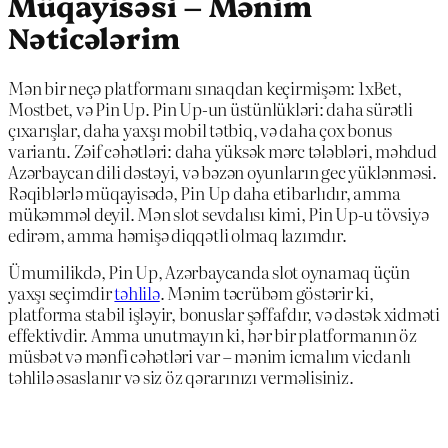
Müqayisəsi – Mənim
Nəticələrim
Mən bir neçə platformanı sınaqdan keçirmişəm: 1xBet,
Mostbet, və Pin Up. Pin Up-un üstünlükləri: daha sürətli
çıxarışlar, daha yaxşı mobil tətbiq, və daha çox bonus
variantı. Zəif cəhətləri: daha yüksək mərc tələbləri, məhdud
Azərbaycan dili dəstəyi, və bəzən oyunların gec yüklənməsi.
Rəqiblərlə müqayisədə, Pin Up daha etibarlıdır, amma
mükəmməl deyil. Mən slot sevdalısı kimi, Pin Up-u tövsiyə
edirəm, amma həmişə diqqətli olmaq lazımdır.
Ümumilikdə, Pin Up, Azərbaycanda slot oynamaq üçün
yaxşı seçimdir
təhlilə
. Mənim təcrübəm göstərir ki,
platforma stabil işləyir, bonuslar şəffafdır, və dəstək xidməti
effektivdir. Amma unutmayın ki, hər bir platformanın öz
müsbət və mənfi cəhətləri var – mənim icmalım vicdanlı
təhlilə əsaslanır və siz öz qərarınızı verməlisiniz.