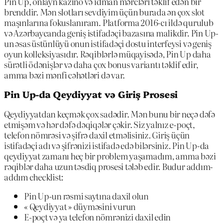
Pin Up, onlayn kazino və idman mərcləri təklif edən bir
brenddir. Mən slotları sevdiyim üçün burada ən çox slot
maşınlarına fokuslanıram. Platforma 2016-cı ildə qurulub
və Azərbaycanda geniş istifadəçi bazasına malikdir. Pin Up-
un əsas üstünlüyü onun istifadəçi dostu interfeysi və geniş
oyun kolleksiyasıdır. Rəqiblərlə müqayisədə, Pin Up daha
sürətli ödənişlər və daha çox bonus variantı təklif edir,
amma bəzi mənfi cəhətləri də var.
Pin Up-da Qeydiyyat və Giriş Prosesi
Qeydiyyatdan keçmək çox sadədir. Mən bunu bir neçə dəfə
etmişəm və hər dəfə dəqiqələr çəkir. Siz yalnız e-poçt,
telefon nömrəsi və şifrə daxil etməlisiniz. Giriş üçün
istifadəçi adı və şifrənizi istifadə edə bilərsiniz. Pin Up-da
qeydiyyat zamanı heç bir problem yaşamadım, amma bəzi
rəqiblər daha uzun təsdiq prosesi tələb edir. Budur addım-
addım checklist:
Pin Up-un rəsmi saytına daxil olun
« Qeydiyyat » düyməsini vurun
E-poçt və ya telefon nömrənizi daxil edin