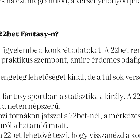
és ha ezt megtanulod, a versenyelőnyöd jel
22bet Fantasy-n?
i figyelembe a konkrét adatokat. A 22bet re
praktikus szempont, amire érdemes odafig
engeteg lehetőséget kínál, de a túl sok vers
a fantasy sportban a statisztika a király. A
i a neten népszerű.
zi tornákon játszol a 22bet-nél, a mérkőz
ról a határidő miatt.
a 22bet lehetővé teszi, hogy visszanézd a k