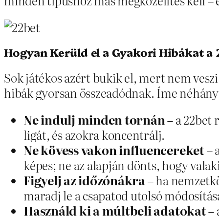
minden típushoz más megközelítés kell – 
Hogyan Kerüld el a Gyakori Hibákat a 
Sok játékos azért bukik el, mert nem vesz
hibák gyorsan összeadódnak. Íme néhány 
Ne indulj minden tornán
– a 22bet r
ligát, és azokra koncentrálj.
Ne kövess vakon influencereket
– 
képes; ne az alapján dönts, hogy valak
Figyelj az időzónákra
– ha nemzetkö
maradj le a csapatod utolsó módosításá
Használd ki a múltbeli adatokat
– 