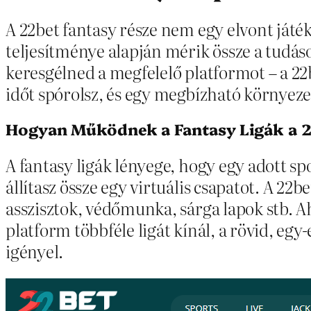
A 22bet fantasy része nem egy elvont játék,
teljesítménye alapján mérik össze a tudáso
keresgélned a megfelelő platformot – a 22b
időt spórolsz, és egy megbízható környeze
Hogyan Működnek a Fantasy Ligák a 2
A fantasy ligák lényege, hogy egy adott sp
állítasz össze egy virtuális csapatot. A 22
asszisztok, védőmunka, sárga lapok stb. Ah
platform többféle ligát kínál, a rövid, eg
igényel.