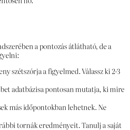
entősen nő.
ndszerében a pontozás átlátható, de a
yelni:
eny szétszórja a figyelmed. Válassz ki 2-3
 22bet adatbázisa pontosan mutatja, ki mire
ések más időpontokban lehetnek. Ne
orábbi tornák eredményeit. Tanulj a saját