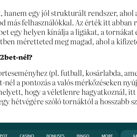
 hanem egy jól strukturált rendszer, ahol a
d más felhasználókkal. Az érték itt abban 
et egy helyen kínálja a ligákat, a tornákat 
tben méretteted meg magad, ahol a kifizeté
2bet-nél?
orteseményhez (pl. futball, kosárlabda, ame
bet-nél a pontozás a valós mérkőzéseken nyú
elyett, hogy a véletlenre hagyatkoznál, itt 
y-egy hétvégére szóló tornáktól a hosszabb 