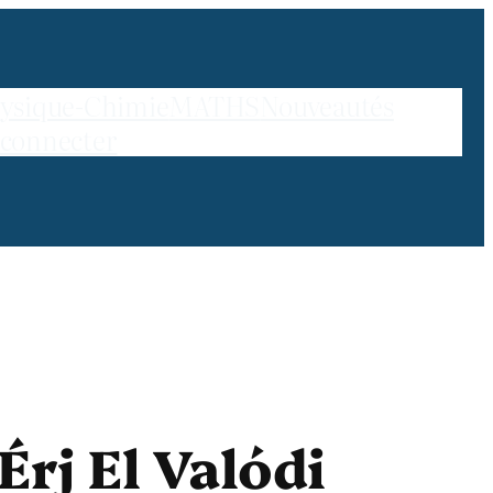
ysique-Chimie
MATHS
Nouveautés
 connecter
rj El Valódi