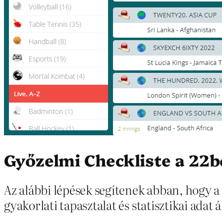
Győzelmi Checkliste a 22
Az alábbi lépések segítenek abban, hogy a
gyakorlati tapasztalat és statisztikai adat