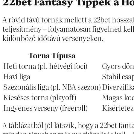
22bet Fantasy Tippek a H
A rövid távú tornák mellett a 22bet hosszab
teljesítmény – folyamatosan figyelned kell
különböző időtávú versenyeken.
Torna Típusa
Heti torna (pl. hétvégi foci)
Gyors dön
Havi liga
Stabil csa
Szezonális liga (pl. NBA szezon)
Diverzifik
Kieséses torna (playoff)
Magas koc
Ingyenes verseny (freeroll)
Kísérletez
A táblázatból jól látszik, hogy a 22bet fa