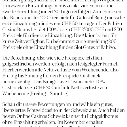
Um zweiten Einzahlungsbonus zu aktivieren, muss die
zweite Einzahlung innert 30 Tagen erfolgen. Zum Einlösen
des Bonus und der 200 Freispiele für Gates of Bahig muss die
erste Einzahlung mindestens CHF 50 betragen. Der Bahigo
Casino Bonus beträgt 100% bis zu CHF 2’000 CHF und 200
Freispiele für die erste Einzahlung. Die Aktion ist nur für
kurze Zeit verfügbar. Du bekommst zur Anmeldung 200
Freispiele ohne Einzahlung für den Slot Gates of Bahigo.
Die Berechnung, also wie viele Freispiele letztlich
gutgeschrieben werden, erfolgt nach festgelegter Formel.
Hierbei werden alle Nettoverluste vom Wochenende, also
Freitag bis Sonntag für den Freispiele-Cashback
berücksichtigt. Das Bahigo Live-Casino bietet 10 %
Cashback bis zu CHF 300 auf alle Nettoverluste vom
Wochenende (Freitag – Sonntag).
Schau dir unsere Bewertungen an und wähle ein gutes,
lizenziertes Echtgeldcasino in der Schweiz aus. Auch bei den
besten Online Casinos Schweiz kannst du Echtgeldbonus
ohne Einzahlung erhalten. Im November erhalten