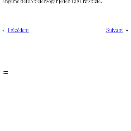
angemeldete Spieler sogar jeden Tag Freispiele.
«
Précédent
Suivant
→