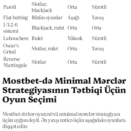
Slotlar,
Paroli
Orta
Sürətli
blackjack
Flat betting
Bütün oyunlar
Aşağı
Yavaş
1-3-2-6
Blackjack, rulet
Orta
Orta
sistemi
Labouchere
Rulet
Yüksək
Sürətli
Oscar’s
Slotlar, rulet
Orta
Yavaş
Grind
Reverse
Slotlar
Orta
Sürətli
Martingale
Mostbet-də Minimal Mərclər
Strategiyasının Tətbiqi Üçün
Oyun Seçimi
Mostbet-də hər oyun növü minimal mərclər strategiyası
üçün uyğun deyil. Ən yaxşı nəticə üçün aşağıdakı oyunlara
diqqət edin: