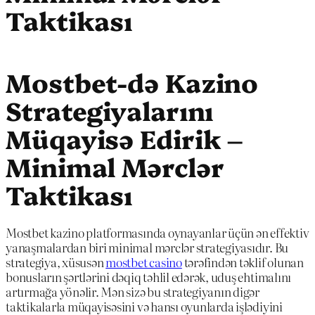
Taktikası
Mostbet-də Kazino
Strategiyalarını
Müqayisə Edirik –
Minimal Mərclər
Taktikası
Mostbet kazino platformasında oynayanlar üçün ən effektiv
yanaşmalardan biri minimal mərclər strategiyasıdır. Bu
strategiya, xüsusən
mostbet casino
tərəfindən təklif olunan
bonusların şərtlərini dəqiq təhlil edərək, uduş ehtimalını
artırmağa yönəlir. Mən sizə bu strategiyanın digər
taktikalarla müqayisəsini və hansı oyunlarda işlədiyini