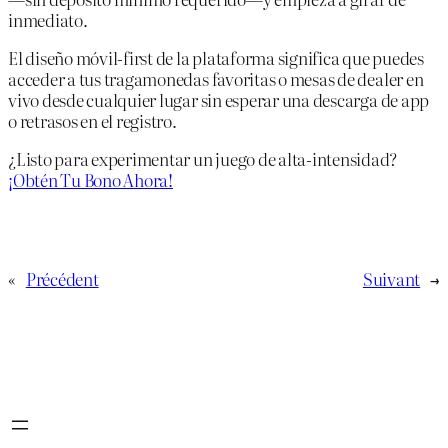
inmediato.
El diseño móvil‑first de la plataforma significa que puedes
acceder a tus tragamonedas favoritas o mesas de dealer en
vivo desde cualquier lugar sin esperar una descarga de app
o retrasos en el registro.
¿Listo para experimentar un juego de alta‑intensidad?
¡Obtén Tu Bono Ahora!
«
Précédent
Suivant
→