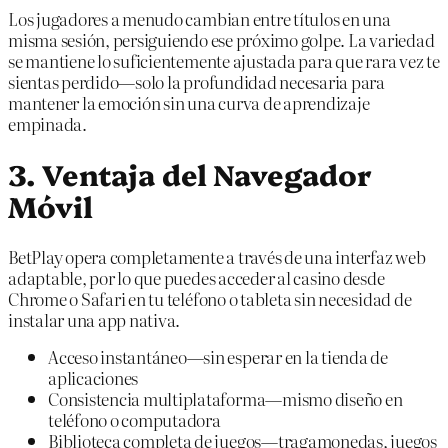
Los jugadores a menudo cambian entre títulos en una
misma sesión, persiguiendo ese próximo golpe. La variedad
se mantiene lo suficientemente ajustada para que rara vez te
sientas perdido—solo la profundidad necesaria para
mantener la emoción sin una curva de aprendizaje
empinada.
3. Ventaja del Navegador
Móvil
BetPlay opera completamente a través de una interfaz web
adaptable, por lo que puedes acceder al casino desde
Chrome o Safari en tu teléfono o tableta sin necesidad de
instalar una app nativa.
Acceso instantáneo—sin esperar en la tienda de
aplicaciones
Consistencia multiplataforma—mismo diseño en
teléfono o computadora
Biblioteca completa de juegos—tragamonedas, juegos