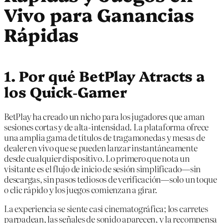
Vivo para Ganancias
Rápidas
1. Por qué BetPlay Atracts a
los Quick‑Gamer
BetPlay ha creado un nicho para los jugadores que aman
sesiones cortas y de alta‑intensidad. La plataforma ofrece
una amplia gama de títulos de tragamonedas y mesas de
dealer en vivo que se pueden lanzar instantáneamente
desde cualquier dispositivo. Lo primero que nota un
visitante es el flujo de inicio de sesión simplificado—sin
descargas, sin pasos tediosos de verificación—solo un toque
o clic rápido y los juegos comienzan a girar.
La experiencia se siente casi cinematográfica; los carretes
parpadean, las señales de sonido aparecen, y la recompensa