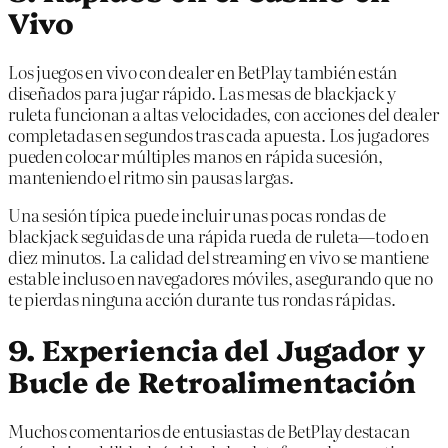
Vivo
Los juegos en vivo con dealer en BetPlay también están
diseñados para jugar rápido. Las mesas de blackjack y
ruleta funcionan a altas velocidades, con acciones del dealer
completadas en segundos tras cada apuesta. Los jugadores
pueden colocar múltiples manos en rápida sucesión,
manteniendo el ritmo sin pausas largas.
Una sesión típica puede incluir unas pocas rondas de
blackjack seguidas de una rápida rueda de ruleta—todo en
diez minutos. La calidad del streaming en vivo se mantiene
estable incluso en navegadores móviles, asegurando que no
te pierdas ninguna acción durante tus rondas rápidas.
9. Experiencia del Jugador y
Bucle de Retroalimentación
Muchos comentarios de entusiastas de BetPlay destacan