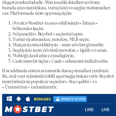
diqqət mərkəzindədir. Mən texniki detalları sevirəm:
burada atıcı statistikası, vuruş faizi və sayğac məlumatları
var. Platformada mərc qoymaq üçün:
Əvvəlcə Mostbet-in əsas səhifəsində « İdman »
bölməsinə keçin.
Sol paneldə « Beysbol » seçimini tapın.
Turnir siyahısından, məsələn, MLB seçin.
Matçın üzərinə klikləyin – mərc növləri göstərilir.
Seçdiyiniz mərc növünü (məsələn, « Qalib ») vurun.
Məbləği daxil edin və təsdiqləyin.
Canlı mərclər üçün « Canlı » sekmesini istifadə edin.
Hər addımda sistem avtomatik olaraq əmsalları yeniləyir.
Bu, real vaxt rejimində təhlil aparmağa imkan verir. Beysbol
mərclərində ən populyar seçimlər « Atıcı qalibi » və
« Ümumi run » variantlarıdır.