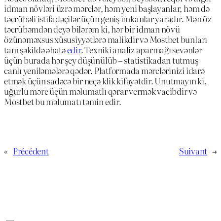
idman növləri üzrə mərclər, həm yeni başlayanlar, həm də
təcrübəli istifadəçilər üçün geniş imkanlar yaradır. Mən öz
təcrübəmdən deyə bilərəm ki, hər bir idman növü
özünəməxsus xüsusiyyətlərə malikdir və Mostbet bunları
tam şəkildə əhatə
edir
. Texniki analiz aparmağı sevənlər
üçün burada hər şey düşünülüb – statistikadan tutmuş
canlı yeniləmələrə qədər. Platformada mərclərinizi idarə
etmək üçün sadəcə bir neçə klik kifayətdir. Unutmayın ki,
uğurlu mərc üçün məlumatlı qərar vermək vacibdir və
Mostbet bu məlumatı təmin edir.
«
Précédent
Suivant
→