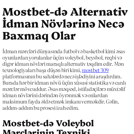
Mostbet-də Alternativ
İdman Növlərinə Necə
Baxmaq Olar
İdman mərcləri dünyasında futbol və basketbol kimi əsas
oyunlardan yorulanlar üçün voleybol, beysbol, reqbi və
digər idman növləri maraqlı alternativ təqdim edir. Mən
texnologiyaları başa düşən biri kimi,
mostbet 309
platformasının bu sahələrdə necə işlədiyini araşdırdım.
Burada hər bir idman növü üçün xüsusi statistika və canlı
mərclər mövcuddur. Əsas məqsəd, istifadəçilərə müxtəlif
idman növlərini dərindən öyrənmək və onlardan
maksimum fayda əldə etmək imkanı verməkdir. Gəlin,
addım-addım bu prosesi izah edim.
Mostbet-də Voleybol
Mərclərinin Texniki