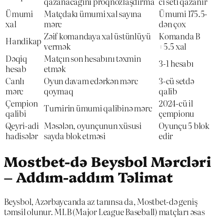
qazanacağını proqnozlaşdırma
ci seti qazanır
Ümumi
Matçdakı ümumi xal sayına
Ümumi 175.5-
xal
mərc
dən çox
Zəif komandaya xal üstünlüyü
Komanda B
Handikap
vermək
+5.5 xal
Dəqiq
Matçın son hesabını təxmin
3-1 hesabı
hesab
etmək
Canlı
Oyun davam edərkən mərc
3-cü setdə
mərc
qoymaq
qalib
Çempion
2024-cü il
Turnirin ümumi qalibinə mərc
qalibi
çempionu
Qeyri-adi
Məsələn, oyunçunun xüsusi
Oyunçu 5 blok
hadisələr
sayda blok etməsi
edir
Mostbet-də Beysbol Mərcləri
– Addım-addım Təlimat
Beysbol, Azərbaycanda az tanınsa da, Mostbet-də geniş
təmsil olunur. MLB (Major League Baseball) matçları əsas