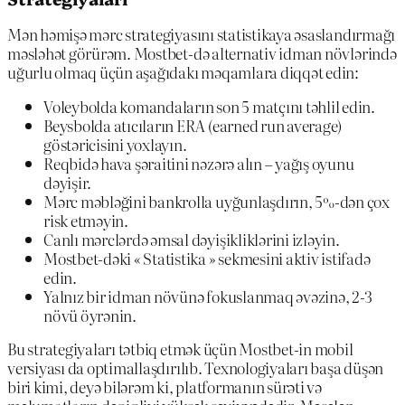
Mən həmişə mərc strategiyasını statistikaya əsaslandırmağı
məsləhət görürəm. Mostbet-də alternativ idman növlərində
uğurlu olmaq üçün aşağıdakı məqamlara diqqət edin:
Voleybolda komandaların son 5 matçını təhlil edin.
Beysbolda atıcıların ERA (earned run average)
göstəricisini yoxlayın.
Reqbidə hava şəraitini nəzərə alın – yağış oyunu
dəyişir.
Mərc məbləğini bankrolla uyğunlaşdırın, 5%-dən çox
risk etməyin.
Canlı mərclərdə əmsal dəyişikliklərini izləyin.
Mostbet-dəki « Statistika » sekmesini aktiv istifadə
edin.
Yalnız bir idman növünə fokuslanmaq əvəzinə, 2-3
növü öyrənin.
Bu strategiyaları tətbiq etmək üçün Mostbet-in mobil
versiyası da optimallaşdırılıb. Texnologiyaları başa düşən
biri kimi, deyə bilərəm ki, platformanın sürəti və