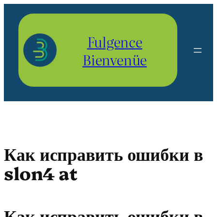
Aller
au
contenu
Fulgence
Bienvenüe
Как исправить ошибки в
slon4 at
Как исправить ошибки в