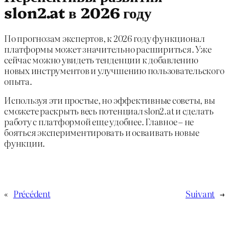
slon2.at в 2026 году
По прогнозам экспертов, к 2026 году функционал
платформы может значительно расшириться. Уже
сейчас можно увидеть тенденции к добавлению
новых инструментов и улучшению пользовательского
опыта.
Используя эти простые, но эффективные советы, вы
сможете раскрыть весь потенциал slon2.at и сделать
работу с платформой еще удобнее. Главное – не
бояться экспериментировать и осваивать новые
функции.
«
Précédent
Suivant
→