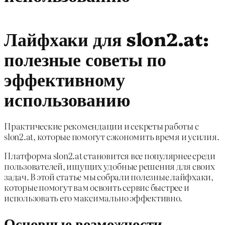
Лайфхаки для slon2.at:
полезные советы по
эффективному
использованию
Практические рекомендации и секреты работы с
slon2.at, которые помогут сэкономить время и усилия.
Платформа slon2.at становится все популярнее среди
пользователей, ищущих удобные решения для своих
задач. В этой статье мы собрали полезные лайфхаки,
которые помогут вам освоить сервис быстрее и
использовать его максимально эффективно.
Основные возможности