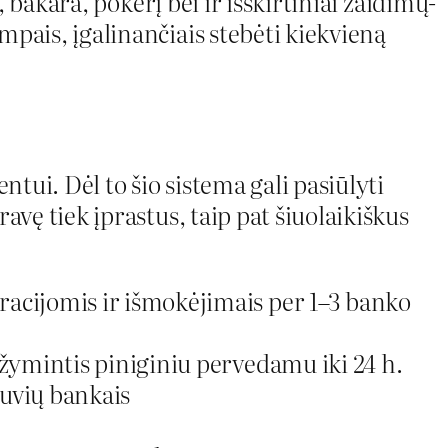
 bakara, pokerį bei ir išskirtiniai žaidimų-
pais, įgalinančiais stebėti kiekvieną
tui. Dėl to šio sistema gali pasiūlyti
vę tiek įprastus, taip pat šiuolaikiškus
acijomis ir išmokėjimais per 1–3 banko
sižymintis piniginiu pervedamu iki 24 h.
uvių bankais