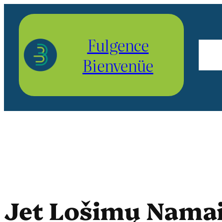
Aller
au
Fulgence
contenu
Bienvenüe
Jet Lošimų Namai 