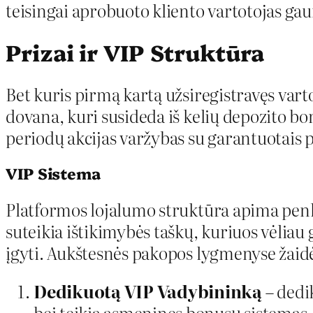
teisingai aprobuoto kliento vartotojas ga
Prizai ir VIP Struktūra
Bet kuris pirmą kartą užsiregistravęs var
dovana, kuri susideda iš kelių depozito 
periodų akcijas varžybas su garantuotais 
VIP Sistema
Platformos lojalumo struktūra apima pen
suteikia ištikimybės taškų, kuriuos vėliau
įgyti. Aukštesnės pakopos lygmenyse žaidė
Dedikuotą VIP Vadybininką
– dedi
bei teikia asmenines bonusų sistemas