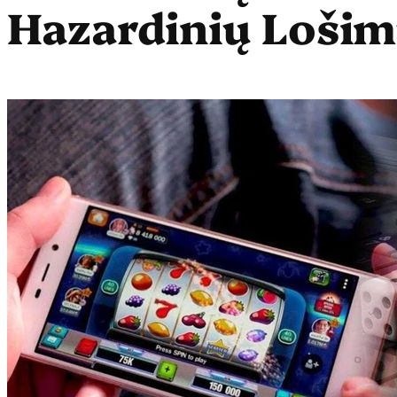
Hazardinių Lošimų