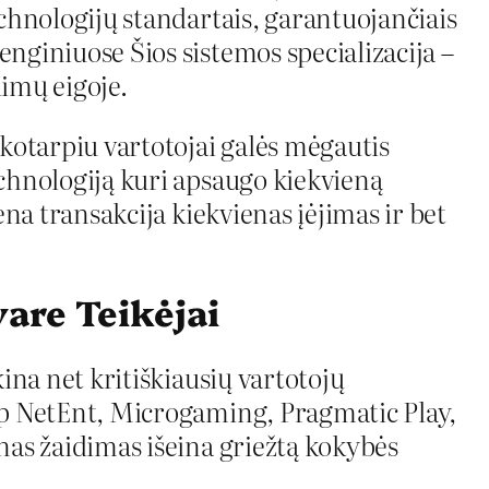
hnologijų standartais, garantuojančiais
giniuose Šios sistemos specializacija –
dimų eigoje.
kotarpiu vartotojai galės mėgautis
chnologiją kuri apsaugo kiekvieną
na transakcija kiekvienas įėjimas ir bet
are Teikėjai
ina net kritiškiausių vartotojų
ip NetEnt, Microgaming, Pragmatic Play,
nas žaidimas išeina griežtą kokybės