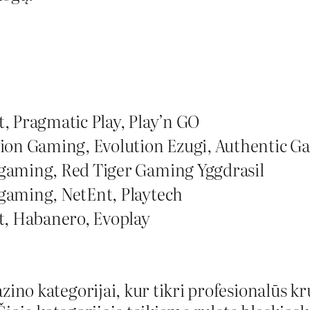
, Pragmatic Play, Play’n GO
ion Gaming, Evolution Ezugi, Authentic G
gaming, Red Tiger Gaming Yggdrasil
gaming, NetEnt, Playtech
t, Habanero, Evoplay
ino kategorijai, kur tikri profesionalūs kr