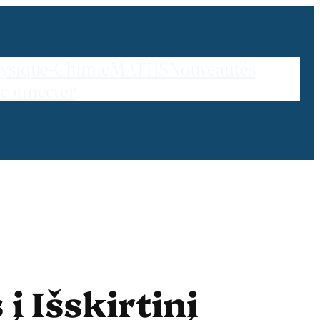
ysique-Chimie
MATHS
Nouveautés
 connecter
 Išskirtinį