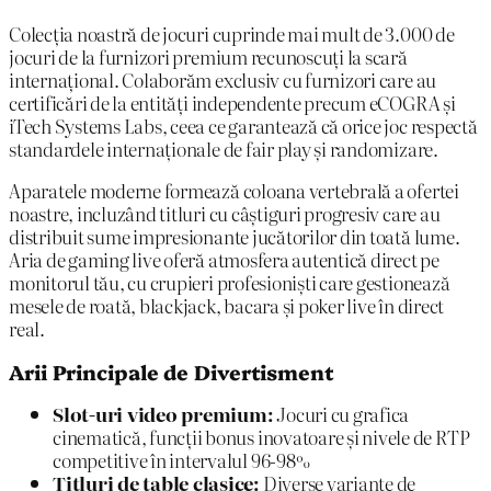
Colecția noastră de jocuri cuprinde mai mult de 3.000 de
jocuri de la furnizori premium recunoscuți la scară
internațional. Colaborăm exclusiv cu furnizori care au
certificări de la entități independente precum eCOGRA și
iTech Systems Labs, ceea ce garantează că orice joc respectă
standardele internaționale de fair play și randomizare.
Aparatele moderne formează coloana vertebrală a ofertei
noastre, incluzând titluri cu câștiguri progresiv care au
distribuit sume impresionante jucătorilor din toată lume.
Aria de gaming live oferă atmosfera autentică direct pe
monitorul tău, cu crupieri profesioniști care gestionează
mesele de roată, blackjack, bacara și poker live în direct
real.
Arii Principale de Divertisment
Slot-uri video premium:
Jocuri cu grafica
cinematică, funcții bonus inovatoare și nivele de RTP
competitive în intervalul 96-98%
Titluri de table clasice:
Diverse variante de