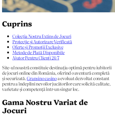
Cuprins
Colecția Nostru Extins de Jocuri
Protecție și Autorizare Verificată
Oferte și Promoții Exclusive
Metode de Plată Disponibile
Ajutor Pentru Clienți 24/7
Site-ul noastră constituie destinația optimă pentru iubitorii
de jocuri online din România, oferind o aventură completă
și securizată.
Gransino casino
a evoluat dezvoltat constant
pentru a îndeplini nevoilor jucătorilor care solicită calitate,
varietate și competență într-un singur loc.
Gama Nostru Variat de
Jocuri