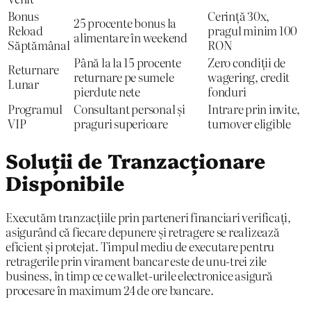
Bonus
Cerință 30x,
25 procente bonus la
Reload
pragul minim 100
alimentare în weekend
Săptămânal
RON
Până la la 15 procente
Zero condiții de
Returnare
returnare pe sumele
wagering, credit
Lunar
pierdute nete
fonduri
Programul
Consultant personal și
Intrare prin invite,
VIP
praguri superioare
turnover eligible
Soluții de Tranzacționare
Disponibile
Executăm tranzacțiile prin parteneri financiari verificați,
asigurând că fiecare depunere și retragere se realizează
eficient și protejat. Timpul mediu de executare pentru
retragerile prin virament bancar este de unu-trei zile
business, în timp ce ce wallet-urile electronice asigură
procesare în maximum 24 de ore bancare.